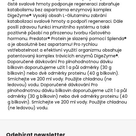
čisté svalové hmoty podporuje regeneraci zabraňuje
katabolismu bez aspartrama enzymový komplex
DigeZyme® Vysoký obsah L-Glutaminu zabrání
katabolizaci svalové hmoty a podpoří regeneraci. Dále
posílí zdravou funkci imunitního systému a také
pozitivně působí na přirozenou tvorbu růstového
hormonu. Predator® Protein je slazený pomocí Splenda®
a je absolutně bez aspartamu! Pro rychlou
vstřebatelnost a efektivní využití organizmu obsahuje
patentovaný komplex trávicích enzymů DigeZyme®.
Doporučené dávkování Pro plnohodnotnou dávku
bílkovin doporučujeme užít 1 a půl odměrky (30 g
bílkovin) nebo dvě odměrky proteinu (40 g bílkovin).
Smíchejte ve 200 ml vody. Použijte chladnou (ne
ledovou) vodu. Doporučené dávkování Pro
plnohodnotnou dávku bílkovin doporučujeme užít 1 a půl
odměrky (30 g bílkovin) nebo dvě odměrky proteinu (40
g bílkovin). Smíchejte ve 200 ml vody. Použijte chladnou
(ne ledovou) vodu.
Z
á
Odebírat newsletter