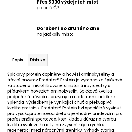
Přes 3000 výdejních míst
po celé ČR
Doručení do druhého dne
na jakékoliv místo
Popis
Diskuze
Špičkový protein doplněný o hovězí aminokyseliny a
trávicí enzymy Predator® Protein je vyroben ze špičkové
za studena mikrofiltrované a instantní syrovátky s
přídavkem hovězích aminokyselin. Špičková kvalita
podpořená trávicími enzymy a moderním sladidlem
Splenda. Výsledkem je vynikající chuť a překvapivá
kvalita proteinu. Predator® Protein byl speciálně vyvinut
pro vysokoproteinovou dietu a je vhodný především pro
profesionální sportovce, kteří kladou důraz na tvorbu
kvalitní svalové hmoty, na zvýšení síly a rychlou
regeneraci mezi náročnými tréninky. Výhody tvorba