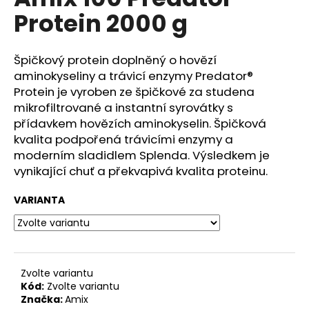
je
a
Protein 2000 g
0,0
z
j
5
í
hvězdiček.
Špičkový protein doplněný o hovězí
t
aminokyseliny a trávicí enzymy Predator®
?
Protein je vyroben ze špičkové za studena
mikrofiltrované a instantní syrovátky s
přídavkem hovězích aminokyselin. Špičková
kvalita podpořená trávicími enzymy a
moderním sladidlem Splenda. Výsledkem je
HLEDAT
vynikající chuť a překvapivá kvalita proteinu.
VARIANTA
D
o
p
o
Zvolte variantu
r
Kód:
Zvolte variantu
u
Značka:
Amix