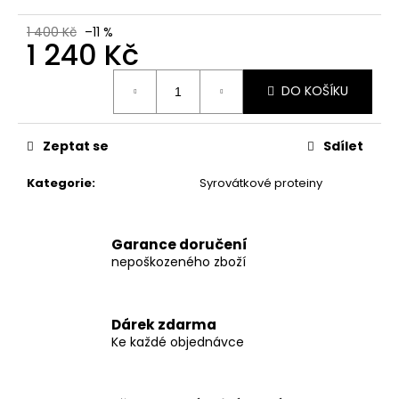
č
u
1 400 Kč
–11 %
j
1 240 Kč
e
Měrná
m
DO KOŠÍKU
cena:
e
Zeptat se
Sdílet
INNOVATIVE
LABORATORIES
DIET
Kategorie
:
Syrovátkové proteiny
LABS
BLACK
MAMBA
90
Garance doručení
TABLET
nepoškozeného zboží
590
Kč
Původně:
Dárek zdarma
650
Ke každé objednávce
Kč