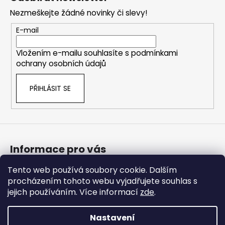
p
Nezmeškejte žádné novinky či slevy!
a
t
E-mail
í
Vložením e-mailu souhlasíte s
podmínkami
ochrany osobních údajů
PŘIHLÁSIT SE
Informace pro vás
Tento web používá soubory cookie. Dalším
Bonusový program
procházením tohoto webu vyjadřujete souhlas s
Obchodní podmínky
jejich používáním. Více informací
zde
.
Podmínky ochrany osobních údajů
Nastavení