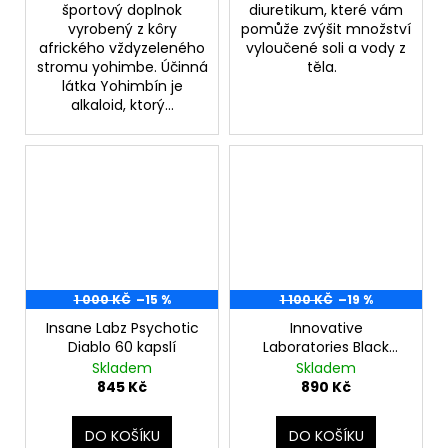
športový doplnok
diuretikum, které vám
vyrobený z kôry
pomůže zvýšit množství
afrického vždyzeleného
vyloučené soli a vody z
stromu yohimbe. Účinná
těla.
látka Yohimbín je
alkaloid, ktorý...
1 000 KČ
–15 %
1 100 KČ
–19 %
Insane Labz Psychotic
Innovative
Diablo 60 kapslí
Laboratories Black
Mamba 90 kapslí
Skladem
Skladem
(DMAA VERSION)
845 Kč
890 Kč
DO KOŠÍKU
DO KOŠÍKU