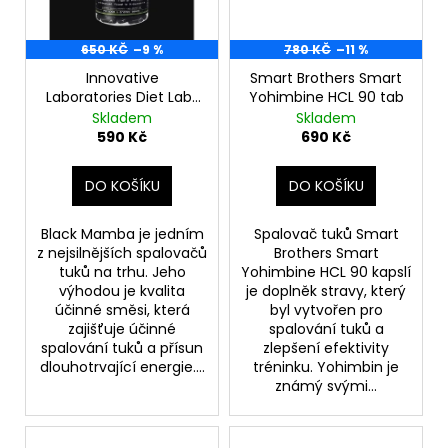
650 KČ
–9 %
780 KČ
–11 %
Innovative
Smart Brothers Smart
Laboratories Diet Labs
Yohimbine HCL 90 tab
Black Mamba 90
Skladem
Skladem
tablet
590 Kč
690 Kč
DO KOŠÍKU
DO KOŠÍKU
Black Mamba je jedním
Spalovač tuků Smart
z nejsilnějších spalovačů
Brothers Smart
tuků na trhu. Jeho
Yohimbine HCL 90 kapslí
výhodou je kvalita
je doplněk stravy, který
účinné směsi, která
byl vytvořen pro
zajišťuje účinné
spalování tuků a
spalování tuků a přísun
zlepšení efektivity
dlouhotrvající energie....
tréninku. Yohimbin je
známý svými...