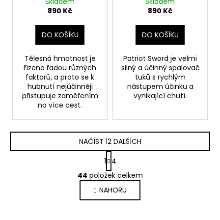
Skladem
Skladem
890 Kč
890 Kč
DO KOŠÍKU
DO KOŠÍKU
Tělesná hmotnost je
Patriot Sword je velmi
řízena řadou různých
silný a účinný spalovač
faktorů, a proto se k
tuků s rychlým
hubnutí nejúčinněji
nástupem účinku a
přistupuje zaměřením
vynikající chutí.
na více cest.
NAČÍST 12 DALŠÍCH
S
1
4
t
O
r
44
položek celkem
v
á
NAHORU
l
n
k
á
o
d