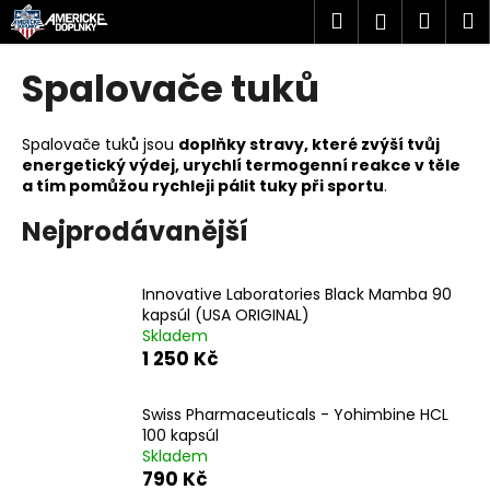
K
Přejít
Hledat
Náku
M
Přihlášen
na
o
obsah
Zpět
Zpět
košík
š
Spalovače tuků
í
C
k
o
Spalovače tuků jsou
doplňky stravy, které zvýší tvůj
energetický výdej, urychlí termogenní reakce v těle
p
a tím pomůžou rychleji pálit tuky při sportu
.
o
Nejprodávanější
t
ř
e
Innovative Laboratories Black Mamba 90
b
kapsúl (USA ORIGINAL)
Skladem
u
1 250 Kč
j
e
Swiss Pharmaceuticals - Yohimbine HCL
t
100 kapsúl
e
Skladem
790 Kč
n