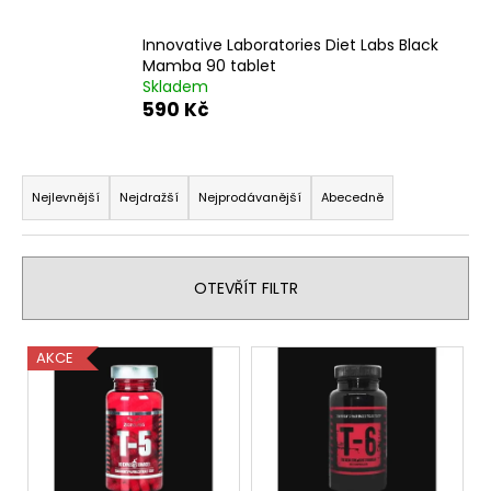
a
Innovative Laboratories Diet Labs Black
j
Mamba 90 tablet
í
Skladem
t
590 Kč
?
Ř
a
Nejlevnější
Nejdražší
Nejprodávanější
Abecedně
z
e
HLEDAT
n
OTEVŘÍT FILTR
í
p
D
V
AKCE
r
o
ý
p
o
p
o
d
i
r
u
s
u
k