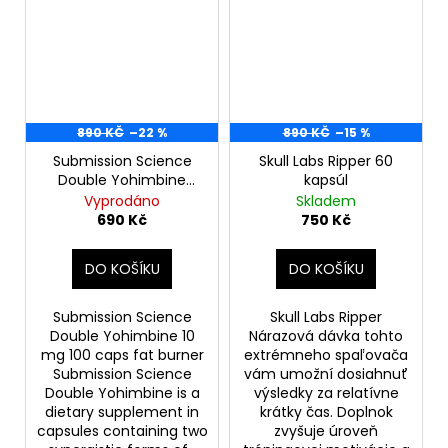
890 KČ
–22 %
890 KČ
–15 %
Submission Science
Skull Labs Ripper 60
Double Yohimbine
kapsúl
10mg 100 caps
Vyprodáno
Skladem
690 Kč
750 Kč
DO KOŠÍKU
DO KOŠÍKU
Submission Science
Skull Labs Ripper
Double Yohimbine 10
Nárazová dávka tohto
mg 100 caps fat burner
extrémneho spaľovača
Submission Science
vám umožní dosiahnuť
Double Yohimbine is a
výsledky za relatívne
dietary supplement in
krátky čas. Doplnok
capsules containing two
zvyšuje úroveň