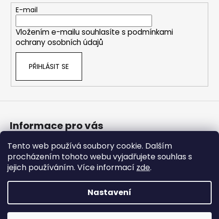
t
E-mail
í
Vložením e-mailu souhlasíte s
podmínkami
ochrany osobních údajů
PŘIHLÁSIT SE
Informace pro vás
Tento web používá soubory cookie. Dalším
Bonusový program
procházením tohoto webu vyjadřujete souhlas s
Obchodní podmínky
jejich používáním. Více informací
zde
.
Podmínky ochrany osobních údajů
Nastavení
Vytvořil Shoptet Premium
Copyright 2026
Americké doplnky
. Všechna práva