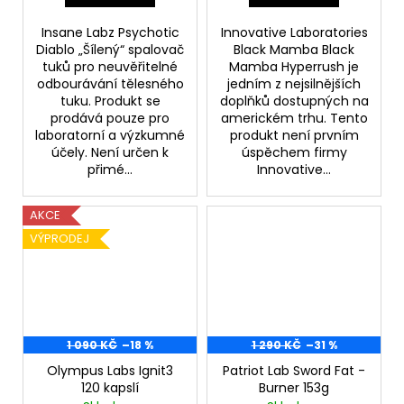
Insane Labz Psychotic
Innovative Laboratories
Diablo „Šílený“ spalovač
Black Mamba Black
tuků pro neuvěřitelné
Mamba Hyperrush je
odbourávání tělesného
jedním z nejsilnějších
tuku. Produkt se
doplňků dostupných na
prodává pouze pro
americkém trhu. Tento
laboratorní a výzkumné
produkt není prvním
účely. Není určen k
úspěchem firmy
přimé...
Innovative...
AKCE
VÝPRODEJ
1 090 KČ
–18 %
1 290 KČ
–31 %
Olympus Labs Ignit3
Patriot Lab Sword Fat -
120 kapslí
Burner 153g