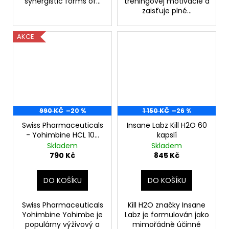
synergistic forms of...
tréningovej motivácie a
zaisťuje plné...
AKCE
990 KČ
–20 %
1 150 KČ
–26 %
Swiss Pharmaceuticals
Insane Labz Kill H2O 60
- Yohimbine HCL 100
kapslí
kapsúl
Skladem
Skladem
790 Kč
845 Kč
DO KOŠÍKU
DO KOŠÍKU
Swiss Pharmaceuticals
Kill H2O značky Insane
Yohimbine Yohimbe je
Labz je formulován jako
populárny výživový a
mimořádně účinné