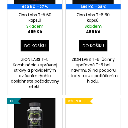
p
č
t
u
r
690 KČ
–27 %
699 KČ
–28 %
ů
j
o
Zion Labs T-5 60
Zion Labs T-6 60
e
kapsúl
kapsúl
d
m
Skladem
Skladem
u
e
499 Kč
499 Kč
k
t
DO KOŠÍKU
DO KOŠÍKU
SWISS
ů
PHARMACEUTICALS
IBUTAMOREN
ZION LABS T-5
ZION LABS T-6 Účinný
MK-
Kombináciou správnej
spaľovač T-6 bol
677
stravy a pravidelným
navrhnutý na podporu
45
cvičením rýchlo
straty tuku s potláčaním
KAPSÚL
dosiahnete požadovaný
hladu.
1
efekt.
790
Kč
Původně:
TIP
VÝPRODEJ
2
190
Kč