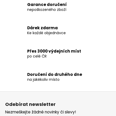
v
a
Garance doručení
á
c
nepoškozeného zboží
n
í
í
p
r
Dárek zdarma
v
Ke každé objednávce
k
y
v
Přes 3000 výdejních míst
ý
po celé ČR
p
i
s
Doručení do druhého dne
u
na jakékoliv místo
Z
á
Odebírat newsletter
p
Nezmeškejte žádné novinky či slevy!
a