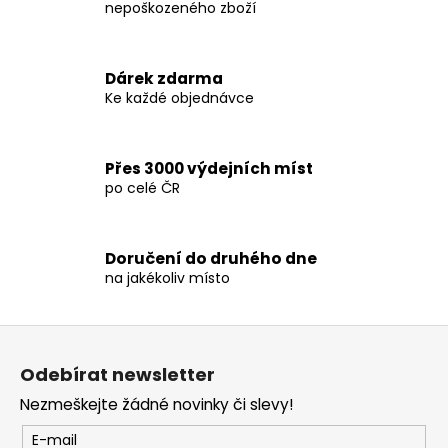
nepoškozeného zboží
d
a
c
Dárek zdarma
í
Ke každé objednávce
p
r
v
Přes 3000 výdejních míst
k
po celé ČR
y
v
ý
p
Doručení do druhého dne
na jakékoliv místo
i
s
u
Z
á
Odebírat newsletter
p
Nezmeškejte žádné novinky či slevy!
a
t
E-mail