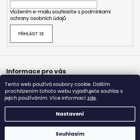
í
Vložením e-mailu souhlasíte s
podmínkami
ochrany osobních údajů
PŘIHLÁSIT SE
Informace pro vás
Tento web používá soubory cookie. Dalším
Bonusový program
procházením tohoto webu vyjadřujete souhlas s
Obchodní podmínky
jejich používáním. Více informací
zde
.
Podmínky ochrany osobních údajů
Nastavení
Vytvořil Shoptet Premium
Copyright 2026
Americké doplnky
. Všechna práva
Souhlasím
vyhrazena.