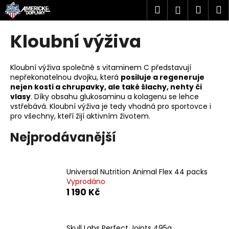
K
Přejít
Hledat
Náku
M
Přihlášen
na
o
obsah
Zpět
Zpět
košík
š
Kloubní výživa
í
C
k
o
Kloubní výživa společně s vitaminem C představují
nepřekonatelnou dvojku, která
posiluje a regeneruje
p
nejen kosti a chrupavky, ale také šlachy, nehty či
o
vlasy
. Díky obsahu glukosaminu a kolagenu se lehce
t
vstřebává. Kloubní výživa je tedy vhodná pro sportovce i
pro všechny, kteří žijí aktivním životem.
ř
e
Nejprodávanější
b
u
Universal Nutrition Animal Flex 44 packs
j
Vyprodáno
e
1 190 Kč
t
e
n
Skull Labs Perfect Joints 495g