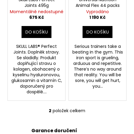
o
č
Joints 495g
Animal Flex 44 packs
u
d
Momentálně nedostupné
Vyprodáno
j
u
675 Kč
1 190 Kč
e
k
m
t
DO KOŠÍKU
DO KOŠÍKU
e
ů
SKULL LABS® Perfect
Serious trainers take a
INNOVATIVE
Joints. Doplněk stravy.
beating in the gym. This
LABORATORIES
Se sladidly. Produkt
iron sport is grueling,
DIET
doplňující stravu o
arduous and repetitive.
LABS
kolagen, obohacený o
There’s no way around
BLACK
kyselinu hyaluronovou,
that reality. You will be
MAMBA
glukosamin a vitamín C,
sore, you will get hurt,
90
doporučený pro
you...
TABLET
dospělé....
590
Kč
Původně:
650
2
položek celkem
O
Kč
v
l
Garance doručení
á