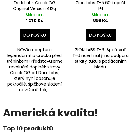
Dark Labs Crack OG
Zion Labs T-5 60 kapsúl
Original Version 412g
1+1
Skladem
Skladem
1 270 Kč
899 Kč
DO KOŠÍKU
DO KOŠÍKU
NOVÁ receptura
ZION LABS T-6 Spaľovač
legendárního cracku před
T-6 navrhnutý na podporu
tréninkem! Představujeme
straty tuku s potláčaním
revoluční doplněk stravy
hladu.
Crack OG od Dark Labs,
který nyní obsahuje
pokročilé, špičkové složení
navržené tak,...
Americká kvalita!
Top 10 produktů