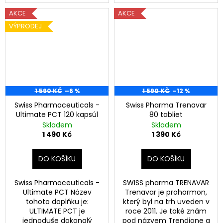
AKCE
AKCE
VÝPRODEJ
1 590 KČ
–6 %
1 590 KČ
–12 %
Swiss Pharmaceuticals -
Swiss Pharma Trenavar
Ultimate PCT 120 kapsúl
80 tabliet
Skladem
Skladem
1 490 Kč
1 390 Kč
DO KOŠÍKU
DO KOŠÍKU
Swiss Pharmaceuticals -
SWISS pharma TRENAVAR
Ultimate PCT Název
Trenavar je prohormon,
tohoto doplňku je:
který byl na trh uveden v
ULTIMATE PCT je
roce 2011. Je také znám
jednoduše dokonalý
pod názvem Trendione a