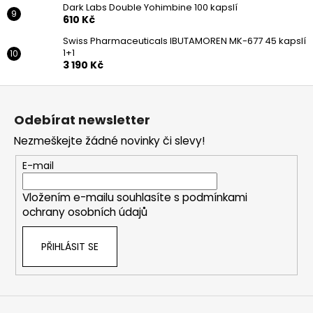
Dark Labs Double Yohimbine 100 kapslí
610 Kč
Swiss Pharmaceuticals IBUTAMOREN MK-677 45 kapslí
1+1
3 190 Kč
Z
á
Odebírat newsletter
p
Nezmeškejte žádné novinky či slevy!
a
t
E-mail
í
Vložením e-mailu souhlasíte s
podmínkami
ochrany osobních údajů
PŘIHLÁSIT SE