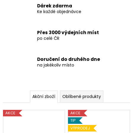
č
Dárek zdarma
u
Ke každé objednávce
j
e
m
e
Přes 3000 výdejních míst
po celé ČR
DARK
LABS
Doručení do druhého dne
CRACK
na jakékoliv místo
340G
ORIGINAL
VERSION
1
290
Kč
Akční zboží
Oblíbené produkty
Původně:
1
300
AKCE
AKCE
Kč
TIP
VÝPRODEJ