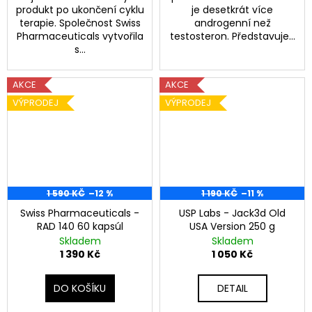
produkt po ukončení cyklu
je desetkrát více
terapie. Společnost Swiss
androgenní než
Pharmaceuticals vytvořila
testosteron. Představuje...
s...
AKCE
AKCE
VÝPRODEJ
VÝPRODEJ
1 590 KČ
–12 %
1 190 KČ
–11 %
Swiss Pharmaceuticals -
USP Labs - Jack3d Old
RAD 140 60 kapsúl
USA Version 250 g
Skladem
Skladem
1 390 Kč
1 050 Kč
DO KOŠÍKU
DETAIL