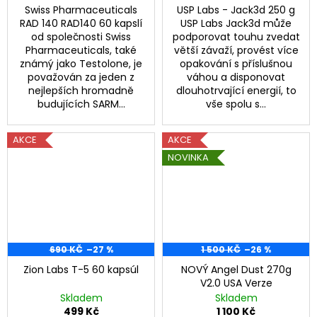
Swiss Pharmaceuticals
USP Labs - Jack3d 250 g
RAD 140 RAD140 60 kapslí
USP Labs Jack3d může
od společnosti Swiss
podporovat touhu zvedat
Pharmaceuticals, také
větší závaží, provést více
známý jako Testolone, je
opakování s příslušnou
považován za jeden z
váhou a disponovat
nejlepších hromadně
dlouhotrvající energií, to
budujících SARM...
vše spolu s...
AKCE
AKCE
NOVINKA
690 KČ
–27 %
1 500 KČ
–26 %
Zion Labs T-5 60 kapsúl
NOVÝ Angel Dust 270g
V2.0 USA Verze
Skladem
Skladem
499 Kč
1 100 Kč