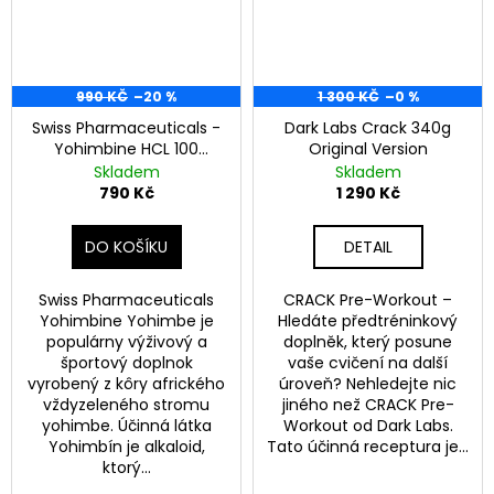
990 KČ
–20 %
1 300 KČ
–0 %
Swiss Pharmaceuticals -
Dark Labs Crack 340g
Yohimbine HCL 100
Original Version
kapsúl
Skladem
Skladem
790 Kč
1 290 Kč
DO KOŠÍKU
DETAIL
Swiss Pharmaceuticals
CRACK Pre-Workout –
Yohimbine Yohimbe je
Hledáte předtréninkový
populárny výživový a
doplněk, který posune
športový doplnok
vaše cvičení na další
vyrobený z kôry afrického
úroveň? Nehledejte nic
vždyzeleného stromu
jiného než CRACK Pre-
yohimbe. Účinná látka
Workout od Dark Labs.
Yohimbín je alkaloid,
Tato účinná receptura je...
ktorý...