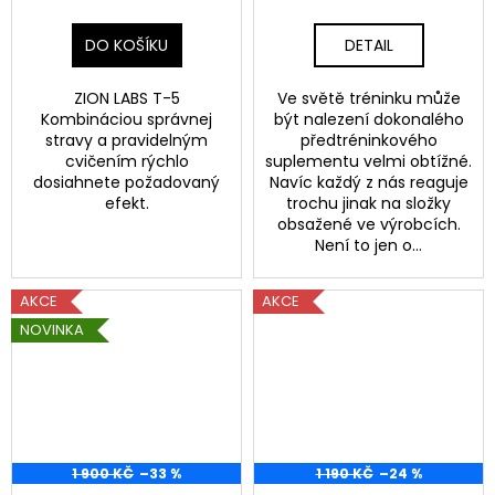
DO KOŠÍKU
DETAIL
ZION LABS T-5
Ve světě tréninku může
Kombináciou správnej
být nalezení dokonalého
stravy a pravidelným
předtréninkového
cvičením rýchlo
suplementu velmi obtížné.
dosiahnete požadovaný
Navíc každý z nás reaguje
efekt.
trochu jinak na složky
obsažené ve výrobcích.
Není to jen o...
AKCE
AKCE
NOVINKA
1 900 KČ
–33 %
1 190 KČ
–24 %