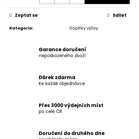
č
u
j
Zeptat se
Sdílet
e
m
Kategorie
:
Doplňky výživy
e
Garance doručení
DARK
nepoškozeného zboží
LABS
MK
677
60
Dárek zdarma
KAPSLÍ
Ke každé objednávce
1
290
Kč
Původně:
Přes 3000 výdejních míst
1
po celé ČR
490
Kč
Doručení do druhého dne