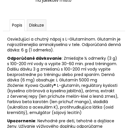
na jakékoliv místo
Popis
Diskuze
Osviežujúci a chutný nápoj s L-Glutamínom. Glutamín je
najrozšírenejšia aminokyselina v tele. Odporúčaná denná
dávka: 6 g (1 odmerka).
Odporúčané dávkovanie
: Zmiešajte ½ odmerky (3 g)
s 100-200 ml vody a vypite 30-60 min. pred tréningom.
Ďalšiu dávku 3 g zmiešanú s 100-200 ml vody vypite
bezprostredne po tréningu alebo pred spaním. Denná
dávka (6 mg) obsahuje: L Glutamín 5000 mg
Zloženie: Kyowa Quality® L-glutamín, regulátory kyslosti
(kyselina citrónová a kyselina jablčná), aróma, extrakt
z červenej repy (len príchute melón-kiwi a lesná zmes),
farbivo beta karotén (len príchuť mango), sladidlá
(sukralóza a acesulám K), protihrudkujúca látka (oxid
kremičitý), emulgátor (sójový lecitín)
Upozornenie
: Nevhodné pre deti, tehotné a dojčiace
ženy. Užívanie výživového doplnku odporúčame