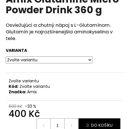
je
a
Powder Drink 360 g
0,0
z
j
5
í
hvězdiček.
Osviežujúci a chutný nápoj s L-Glutamínom.
t
Glutamín je najrozšírenejšia aminokyselina v
?
tele.
VARIANTA
HLEDAT
Zvolte variantu
Kód:
Zvolte variantu
D
Značka:
Amix
o
p
600 Kč
–33 %
o
400 Kč
r
Měrná
u
DO KOŠÍKU
cena: