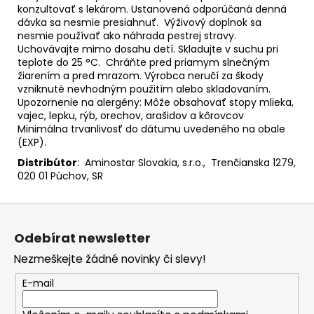
konzultovať s lekárom. Ustanovená odporúčaná denná
dávka sa nesmie presiahnuť. Výživový doplnok sa
nesmie používať ako náhrada pestrej stravy.
Uchovávajte mimo dosahu detí. Skladujte v suchu pri
teplote do 25 °C. Chráňte pred priamym slnečným
žiarením a pred mrazom. Výrobca neručí za škody
vzniknuté nevhodným použitím alebo skladovaním.
Upozornenie na alergény: Môže obsahovať stopy mlieka,
vajec, lepku, rýb, orechov, arašidov a kôrovcov
Minimálna trvanlivosť do dátumu uvedeného na obale
(EXP).
Distribútor
: Aminostar Slovakia, s.r.o., Trenčianska 1279,
020 01 Púchov, SR
Z
á
Odebírat newsletter
p
Nezmeškejte žádné novinky či slevy!
a
t
E-mail
í