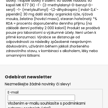
dávky: 1 kapsle dávky v balení: 50 dávek nádoba: 50
kapslí MK 677 (R) -1'- (2-methylalanyl-0-benzyl-D-
seryl) -1- (metylsulfonyl) -1,2-dihydrospiro [ indol-3,4'-
piperidin]: 30 mg další složky: organická rýže, rýžová
mouka, želatina (hovězí maso), stearan hořečnatý *%
RDA = procento doporučeného denního příjmu (na
základě denní potřeby 2 000 kalorií) Produkt se prodává
pouze pro laboratorní a výzkumné účely. Není určen k
přimé konzumaci. Výrobce se distancuje od
odpovědnosti za následky způsobené nesprávným
dávkováním, užíváním během jakkoli zhoršeného
zdravotního stavu, v kombinaci s alkoholem, léky nebo
omamnými látkami.
Z
á
Odebírat newsletter
p
Nezmeškejte žádné novinky či slevy!
a
t
E-mail
í
Vložením e-mailu souhlasíte s
podmínkami