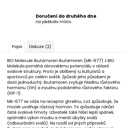
Doručení do druhého dne
na jakékoliv místo
Popis
Diskuze (2)
BIO Molecule Ibutamoren Ibutamoren (MK-677) z BIO
Molekula pomáhá obrovskému potenciálu v oblasti
svalové struktury. Proto je oblíbený iu kulturistů a
sportovců po celém světě. Způsob jeho působení je
dosti jednoduchý: Ibutamoren zvyšuje hladinu růstového
hormonu (GH) a inzulínu podobného růstového faktoru
(IGF-1).
MK-677 se váže na receptor ghrelinu, což způsobuje, že
mozek uvolňuje růstový hormon. To způsobuje nárůst
čisté svalové hmoty. Uživatelé také hlásí lepší spánek,
optimální výkon mozku a menší úbytky svalů
(odbourávání svalů). Na rozdíl od jiných přípravků