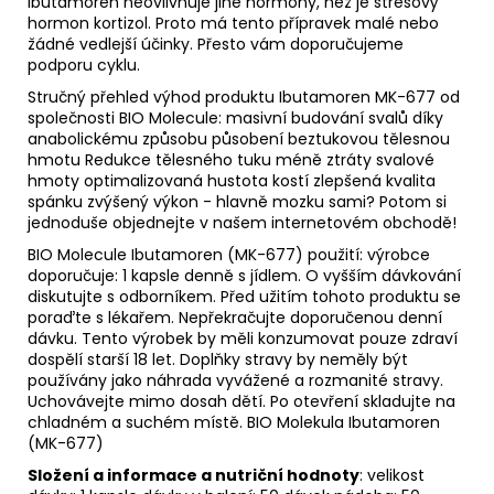
Ibutamoren neovlivňuje jiné hormony, než je stresový
hormon kortizol. Proto má tento přípravek malé nebo
žádné vedlejší účinky. Přesto vám doporučujeme
podporu cyklu.
Stručný přehled výhod produktu Ibutamoren MK-677 od
společnosti BIO Molecule: masivní budování svalů díky
anabolickému způsobu působení beztukovou tělesnou
hmotu Redukce tělesného tuku méně ztráty svalové
hmoty optimalizovaná hustota kostí zlepšená kvalita
spánku zvýšený výkon - hlavně mozku sami? Potom si
jednoduše objednejte v našem internetovém obchodě!
BIO Molecule Ibutamoren (MK-677) použití: výrobce
doporučuje: 1 kapsle denně s jídlem. O vyšším dávkování
diskutujte s odborníkem. Před užitím tohoto produktu se
poraďte s lékařem. Nepřekračujte doporučenou denní
dávku. Tento výrobek by měli konzumovat pouze zdraví
dospělí starší 18 let. Doplňky stravy by neměly být
používány jako náhrada vyvážené a rozmanité stravy.
Uchovávejte mimo dosah dětí. Po otevření skladujte na
chladném a suchém místě. BIO Molekula Ibutamoren
(MK-677)
Složení a informace a nutriční hodnoty
: velikost