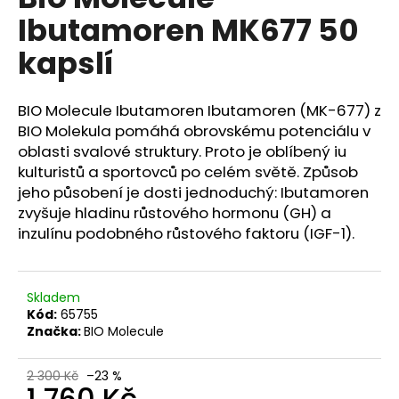
je
a
Ibutamoren MK677 50
4,0
z
j
kapslí
5
í
hvězdiček.
t
BIO Molecule Ibutamoren Ibutamoren (MK-677) z
?
BIO Molekula pomáhá obrovskému potenciálu v
oblasti svalové struktury. Proto je oblíbený iu
kulturistů a sportovců po celém světě. Způsob
jeho působení je dosti jednoduchý: Ibutamoren
HLEDAT
zvyšuje hladinu růstového hormonu (GH) a
inzulínu podobného růstového faktoru (IGF-1).
D
Skladem
o
Kód:
65755
p
Značka:
BIO Molecule
o
r
2 300 Kč
–23 %
u
1 760 Kč