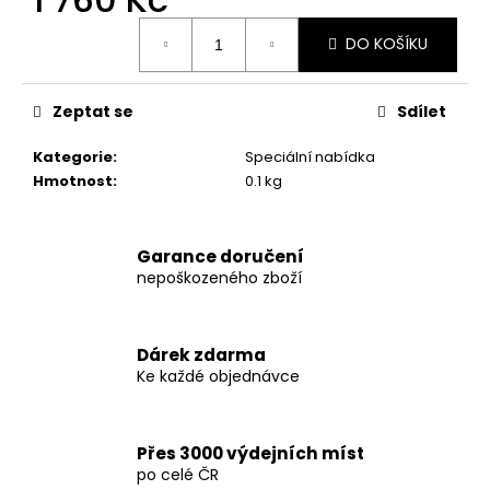
č
u
Měrná
DO KOŠÍKU
cena:
j
e
m
Zeptat se
Sdílet
e
Kategorie
:
Speciální nabídka
Hmotnost
:
0.1 kg
SWISS
PHARMACEUTICALS
-
YOHIMBINE
Garance doručení
HCL
nepoškozeného zboží
100
KAPSÚL
790
Kč
Dárek zdarma
Původně:
Ke každé objednávce
990
Kč
Přes 3000 výdejních míst
po celé ČR