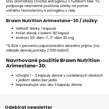
stav aromatázy (tvorba estrogénu) v ľudskom tele. To
podporuje nesmierne pozitívne účinky na pomer
voľného testosterónu k estrogénu v tele.
Brawn Nutrition Arimestane-30 / zložky:
Veľkosť dávky: 1 kapsula
Počet dávok v balení: 90 kapsúl
Androst 3,5-dien-7, 17-dión 30 mg
*% RDA = percento odporúčaného denného príjmu (na
základe dennej potreby 2 000 kalórií)
Navrhované použitie Brawn Nutrition
Arimestane-30:
Užívajte 1 - 3 kapsuly denne v rozdelených dávkach
s jedlom alebo bez jedla.
Nepresahujte viac ako 3 kapsuly denne.
Z
á
Odebírat newsletter