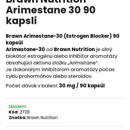
je
a
Arimestane 30 90
0,0
z
j
kapsli
5
í
hvězdiček.
t
Brawn Arimestane-30 (Estrogen Blocker) 90
?
kapsúl
Arimestane-30
od
Brawn Nutrition
je silný
blokátor estrogénu alebo inhibítor aromatázy
obsahujúci aktívnu zložku „Arimistane“.
HLEDAT
Je dokonalým inhibítorom aromatázy počas
cyklu prohormónov alebo steroidov.
Počet dávok v balení:
30 mg / 90 kapsúl
D
o
p
Skladem
o
Kód:
2729
r
Značka:
Brawn Nutrition
u