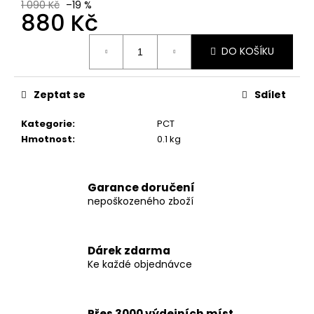
č
1 090 Kč
–19 %
880 Kč
u
j
Měrná
e
DO KOŠÍKU
cena:
m
e
Zeptat se
Sdílet
DARK
Kategorie
:
PCT
LABS
Hmotnost
:
0.1 kg
CRACK
340G
ORIGINAL
VERSION
Garance doručení
1
nepoškozeného zboží
290
Kč
Původně:
1
Dárek zdarma
300
Ke každé objednávce
Kč
Přes 3000 výdejních míst