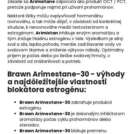
zásade sa
Arimistane
odporúča ako produkt OCT / PCT,
pretože podporuje najmä pri užívaní prohormónov.
Niektoré látky môžu ovplyvňovať hormonálnu
rovnováhu, a tak môže dôjsť, v závislosti od konkrétnej
situácie, k nerovnováhe medzi testosterónom a
estrogénom.
Arimistan
inhibuje enzým aromatázu a
tým znižuje hladinu estrogénu v tele. Výsledkom je silný
sval a sila, lepšia pohoda, menšie zadržiavanie vody vo
svalovom tkanive a zníženie výkyvov nálady. Optimálny
príjem je počas alebo po liečbe svalovej hmoty, v
závislosti od znášanlivosti a potrieb.
Brawn Arimestane-30 - výhody
a najdôležitejšie vlastnosti
blokátora estrogénu:
Brawn Arimestane-30
zabraňuje produkcii
estrogénu.
Brawn Arimestane-30
je dokonalým inhibítorom
aromatázy počas cyklu prohormónov alebo
steroidov.
Brawn Arimestane-30
blokuje premenu