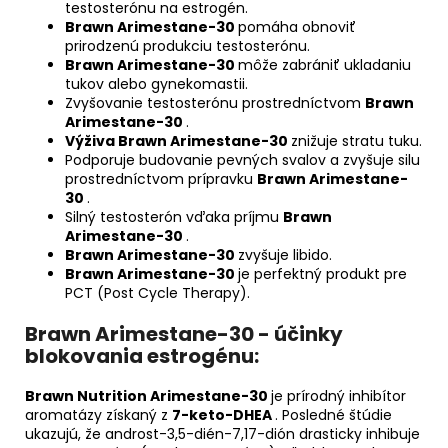
testosterónu na estrogén.
Brawn Arimestane-30
pomáha obnoviť
prirodzenú produkciu testosterónu.
Brawn Arimestane-30
môže zabrániť ukladaniu
tukov alebo gynekomastii.
Zvyšovanie testosterónu prostredníctvom
Brawn
Arimestane-30
.
Výživa Brawn Arimestane-30
znižuje stratu tuku.
Podporuje budovanie pevných svalov a zvyšuje silu
prostredníctvom prípravku
Brawn Arimestane-
30
.
Silný testosterón vďaka príjmu
Brawn
Arimestane-30
.
Brawn Arimestane-30
zvyšuje libido.
Brawn Arimestane-30
je perfektný produkt pre
PCT (Post Cycle Therapy).
Brawn Arimestane-30 - účinky
blokovania estrogénu:
Brawn Nutrition Arimestane-30
je prírodný inhibítor
aromatázy získaný z
7-keto-DHEA
. Posledné štúdie
ukazujú, že androst-3,5-dién-7,17-dión drasticky inhibuje