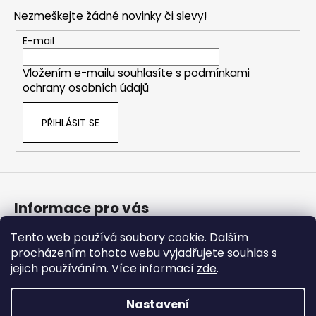
p
Nezmeškejte žádné novinky či slevy!
a
t
E-mail
í
Vložením e-mailu souhlasíte s
podmínkami
ochrany osobních údajů
PŘIHLÁSIT SE
Informace pro vás
Tento web používá soubory cookie. Dalším
Bonusový program
procházením tohoto webu vyjadřujete souhlas s
Obchodní podmínky
jejich používáním. Více informací
zde
.
Podmínky ochrany osobních údajů
Nastavení
Vytvořil Shoptet Premium