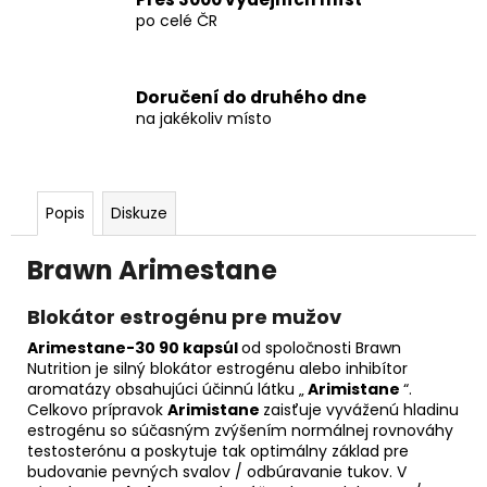
po celé ČR
Doručení do druhého dne
na jakékoliv místo
Popis
Diskuze
Brawn Arimestane
Blokátor estrogénu pre mužov
Arimestane-30 90 kapsúl
od spoločnosti Brawn
Nutrition je silný blokátor estrogénu alebo inhibítor
aromatázy obsahujúci účinnú látku „
Arimistane
“.
Celkovo prípravok
Arimistane
zaisťuje vyváženú hladinu
estrogénu so súčasným zvýšením normálnej rovnováhy
testosterónu a poskytuje tak optimálny základ pre
budovanie pevných svalov / odbúravanie tukov. V