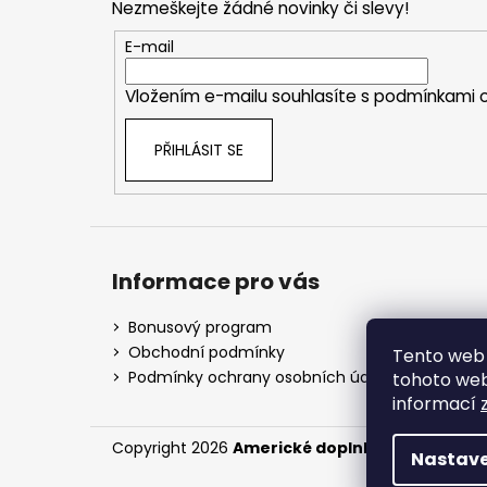
Nezmeškejte žádné novinky či slevy!
a
t
E-mail
í
Vložením e-mailu souhlasíte s
podmínkami o
PŘIHLÁSIT SE
Informace pro vás
Bonusový program
Obchodní podmínky
Tento web 
Podmínky ochrany osobních údajů
tohoto webu
informací
Copyright 2026
Americké doplnky
. Všechna prá
Nastave