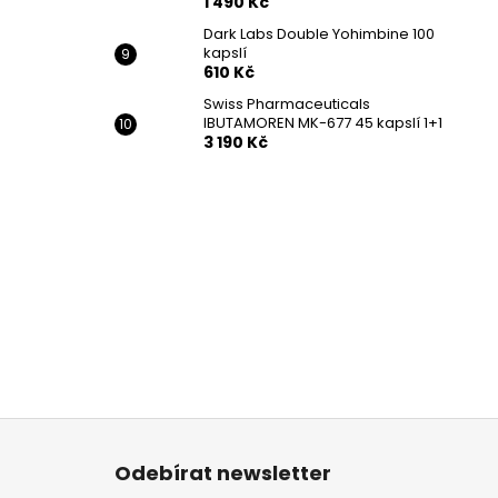
1 490 Kč
Dark Labs Double Yohimbine 100
kapslí
610 Kč
Swiss Pharmaceuticals
IBUTAMOREN MK-677 45 kapslí 1+1
3 190 Kč
Z
á
Odebírat newsletter
p