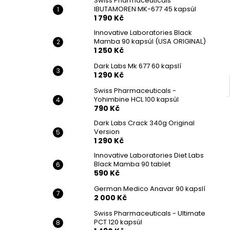
Swiss Pharmaceuticals
IBUTAMOREN MK-677 45 kapsúl
1 790 Kč
Innovative Laboratories Black
Mamba 90 kapsúl (USA ORIGINAL)
1 250 Kč
Dark Labs Mk 677 60 kapslí
1 290 Kč
Swiss Pharmaceuticals -
Yohimbine HCL 100 kapsúl
790 Kč
Dark Labs Crack 340g Original
Version
1 290 Kč
Innovative Laboratories Diet Labs
Black Mamba 90 tablet
590 Kč
German Medico Anavar 90 kapslí
2 000 Kč
Swiss Pharmaceuticals - Ultimate
PCT 120 kapsúl