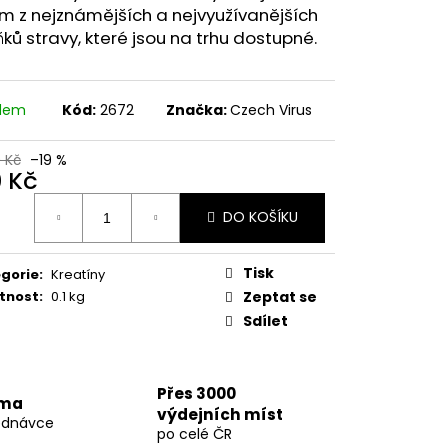
77 60 KAPSLÍ
m z nejznámějších a nejvyužívanějších
ků stravy, které jsou na trhu dostupné.
 Kč
adem
Kód:
2672
Značka:
Czech Virus
0 Kč
–19 %
0 Kč
ná
DO KOŠÍKU
:
Tisk
gorie
:
Kreatíny
tnost
:
0.1 kg
Zeptat se
Sdílet
Přes 3000
rma
výdejních míst
ednávce
po celé ČR