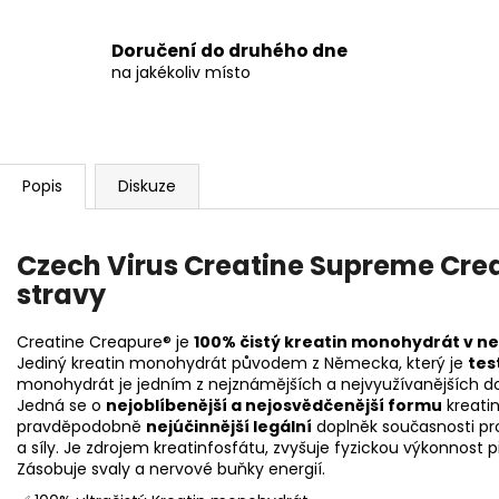
Doručení do druhého dne
na jakékoliv místo
Popis
Diskuze
Czech Virus Creatine Supreme Crea
stravy
Creatine Creapure® je
100% čistý kreatin monohydrát v ne
Jediný kreatin monohydrát původem z Německa, který je
tes
monohydrát je jedním z nejznámějších a nejvyužívanějších dop
Jedná se o
nejoblíbenější a nejosvědčenější formu
kreati
pravděpodobně
nejúčinnější legální
doplněk současnosti pro
a síly. Je zdrojem kreatinfosfátu, zvyšuje fyzickou výkonnost 
Zásobuje svaly a nervové buňky energií.