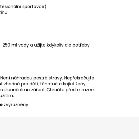
fesionální sportovce)
tinu
250 ml vody a užijte kdykoliv dle potřeby.
Není náhradou pestré stravy. Nepřekračujte
vhodné pro děti, těhotné a kojící ženy.
ému slunečnímu záření. Chraňte před mrazem.
užitím.
ně
zvýrazněny