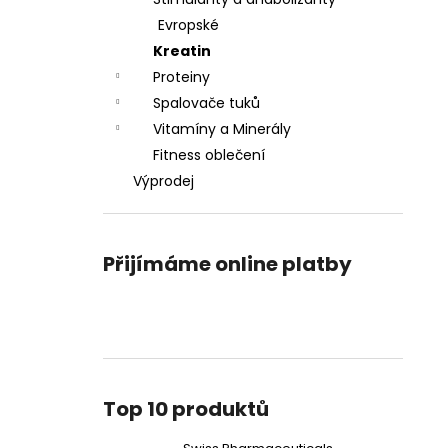
SWISS PHARMACEUTICALS IBUTAMOREN
l
MK-677 45 KAPSÚL
Evropské
1 790 Kč
Kreatin
Původně:
2 190 Kč
Proteiny
Spalovače tuků
Vitamíny a Minerály
Fitness oblečení
Výprodej
Přijímáme online platby
Top 10 produktů