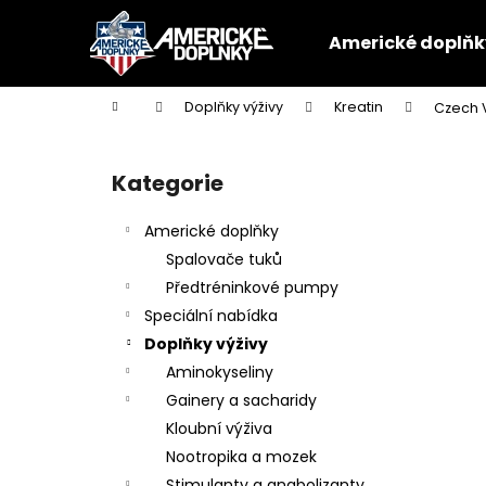
K
Přejít
na
o
Americké doplňk
obsah
Zpět
Zpět
š
do
do
í
Domů
Doplňky výživy
Kreatin
Czech 
k
obchodu
obchodu
P
o
Kategorie
Přeskočit
s
kategorie
t
Americké doplňky
r
Spalovače tuků
a
Předtréninkové pumpy
n
Speciální nabídka
n
Doplňky výživy
í
Aminokyseliny
p
Gainery a sacharidy
a
Kloubní výživa
n
Nootropika a mozek
e
Stimulanty a anabolizanty