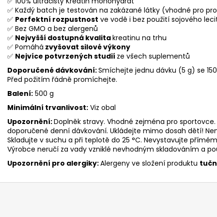
✅ 100% ultračistý Kreatin monohydrát
✅ Každý batch je testován na zakázané látky (vhodné pro pro
✅
Perfektní rozpustnost
ve vodě i bez použití sojového leci
✅ Bez GMO a bez alergenů
✅
Nejvyšší dostupná kvalita
kreatinu na trhu
✅ Pomáhá
zvyšovat silové výkony
✅
Nejvíce potvrzených studií
ze všech suplementů
Doporučené dávkování:
Smíchejte jednu dávku (5 g) se 150-
Před požitím řádně promíchejte.
Balení:
500 g
Minimální trvanlivost:
Viz obal
Upozornění:
Doplněk stravy. Vhodné zejména pro sportovce. 
doporučené denní dávkování. Ukládejte mimo dosah dětí! Není 
Skladujte v suchu a při teplotě do 25 °C. Nevystavujte přím
Výrobce neručí za vady vzniklé nevhodným skladováním a po
Upozornění pro alergiky:
Alergeny ve složení produktu
tuč