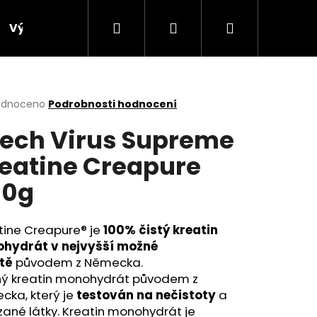
Hledat
Přihlášení
Nákupní
Výprodej
Bonusový program
Obchodní p
košík
rné
odnoceno
Podrobnosti hodnocení
cení
ech Virus Supreme
ktu
eatine Creapure
00g
ček.
tine Creapure® je
100% čistý kreatin
hydrát v nejvyšší možné
itě
původem z Německa.
ný kreatin monohydrát původem z
Následující
cka, který je
testován na nečistoty
a
ané látky. Kreatin monohydrát je