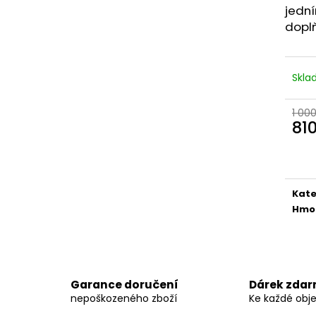
INNOVATIVE LABORATORIES BLACK
DARK LABS MK 6
jední
MAMBA 90 KAPSÚL (USA ORIGINAL)
1 290 Kč
doplň
1 250 Kč
Původně:
1 490
Původně:
1 400 Kč
Skl
1 00
81
Měr
cena
Kate
Hmo
Garance doručení
Dárek zda
nepoškozeného zboží
Ke každé obj