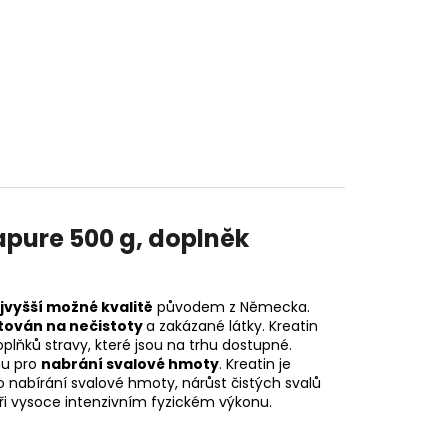
pure 500 g, doplněk
jvyšší možné kvalitě
původem z Německa.
tován na nečistoty
a zakázané látky. Kreatin
lňků stravy, které jsou na trhu dostupné.
nu pro
nabrání svalové hmoty
. Kreatin je
 nabírání svalové hmoty, nárůst čistých svalů
při vysoce intenzivním fyzickém výkonu.