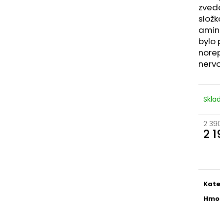
INNOVATIVE LABORATORIES BLACK
DARK LABS MK 6
zvedá
MAMBA 90 KAPSÚL (USA ORIGINAL)
1 290 Kč
slož
1 250 Kč
Původně:
1 490
amino
Původně:
1 400 Kč
bylo 
norep
nervo
Skl
2 39
2 
Měr
cena
Kate
Hmo