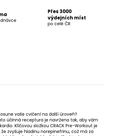
Přes 3000
rma
výdejních míst
ednávce
po celé ČR
osune vaše cvičení na další úroveň?
ato účinná receptura je navržena tak, aby vám
 kardio. Klíčovou složkou CRACK Pre-Workout je
 že zvyšuje hladinu norepinefrinu, což má za