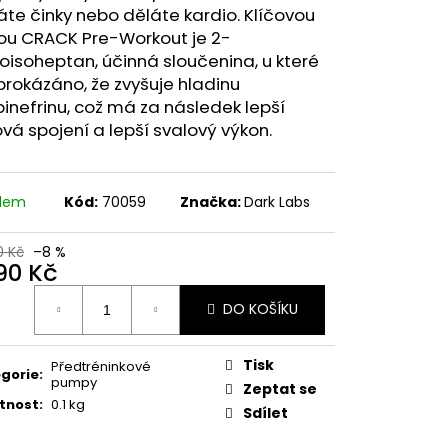
77 60 KAPSLÍ
te činky nebo děláte kardio. Klíčovou
kou CRACK Pre-Workout je 2-
 Kč
isoheptan, účinná sloučenina, u které
prokázáno, že zvyšuje hladinu
inefrinu, což má za následek lepší
vá spojení a lepší svalový výkon.
adem
Kód:
70059
Značka:
Dark Labs
0 Kč
–8 %
190 Kč
ná
DO KOŠÍKU
:
Tisk
Předtréninkové
gorie
:
pumpy
Zeptat se
tnost
:
0.1 kg
Sdílet