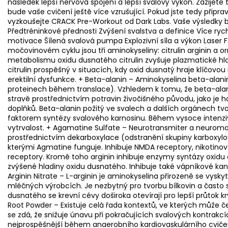
následek lepší nervová spojení a lepší svalový výkon. Zažijete
bude vaše cvičení ještě více vzrušující. Pokud jste tedy připra
vyzkoušejte CRACK Pre-Workout od Dark Labs. Vaše výsledky
Předtréninkové přednosti Zvýšení svalstva a definice Více rychl
motivace Šílená svalová pumpa Explozivní síla a výkon Laser Fo
močovinovém cyklu jsou tři aminokyseliny: citrulin arginin a 
metabolismu oxidu dusnatého citrulin zvyšuje plazmatické hla
citrulin prospěšný v situacích, kdy oxid dusnatý hraje klíčovou r
erektilní dysfunkce. + Beta-alanin – Aminokyselina beta-alani
proteinech během translace). Vzhledem k tomu, že beta-alanin
stravě prostřednictvím potravin živočišného původu, jako je 
doplňků. Beta-alanin požitý ve svalech a dalších orgánech tvoř
faktorem syntézy svalového karnosinu. Během vysoce intenziv
vytrvalost. + Agamatine Sulfate – Neurotransmiter a neuromod
prostřednictvím dekarboxylace (odstranění skupiny karboxylov
kterými Agmatine funguje. Inhibuje NMDA receptory, nikotinov
receptory. Kromě toho arginin inhibuje enzymy syntázy oxid
zvýšené hladiny oxidu dusnatého. Inhibuje také vápníkové kan
Arginin Nitrate – L-arginin je aminokyselina přirozeně se vysk
mléčných výrobcích. Je nezbytný pro tvorbu bílkovin a často 
dusnatého se krevní cévy doširoka otevírají pro lepší průtok kr
Root Powder – Existuje celá řada kontextů, ve kterých může če
se zdá, že snižuje únavu při pokračujících svalových kontrakc
nejprospěšnější během anaerobního kardiovaskulárního cvičen