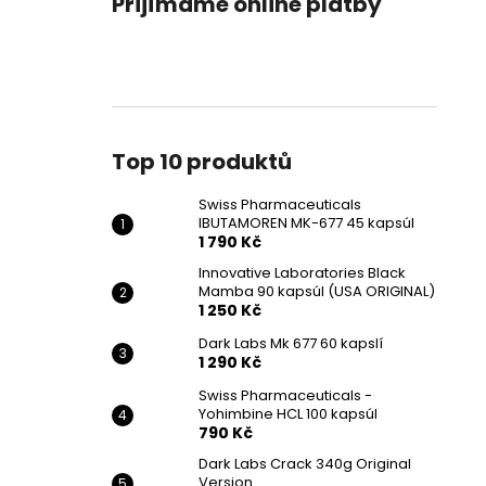
Přijímáme online platby
SWISS PHARMACEUTICALS IBUTAMOREN
l
MK-677 45 KAPSÚL
1 790 Kč
Původně:
2 190 Kč
Top 10 produktů
Swiss Pharmaceuticals
IBUTAMOREN MK-677 45 kapsúl
1 790 Kč
Innovative Laboratories Black
Mamba 90 kapsúl (USA ORIGINAL)
1 250 Kč
Dark Labs Mk 677 60 kapslí
1 290 Kč
Swiss Pharmaceuticals -
Yohimbine HCL 100 kapsúl
790 Kč
Dark Labs Crack 340g Original
Version