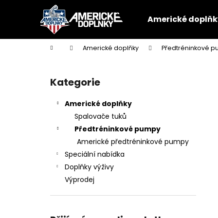
K
Přejít
na
o
Americké doplňk
obsah
Zpět
Zpět
š
do
do
í
Domů
Americké doplňky
Předtréninkové 
k
obchodu
obchodu
P
o
Kategorie
Přeskočit
s
kategorie
t
Americké doplňky
r
Spalovače tuků
a
Předtréninkové pumpy
n
Americké předtréninkové pumpy
n
Speciální nabídka
í
Doplňky výživy
p
Výprodej
a
n
e