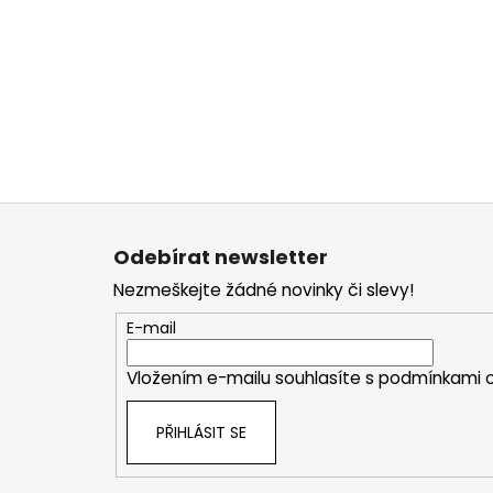
Z
á
Odebírat newsletter
p
Nezmeškejte žádné novinky či slevy!
a
t
E-mail
í
Vložením e-mailu souhlasíte s
podmínkami o
PŘIHLÁSIT SE