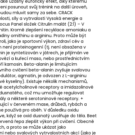
 také úžasný euforický efekt, díky kterému
veni posunout svůj trénink na další úroveň,
 budou mluvit samy za sebe. CRACK
osti, síly a vytrvalosti Vysoká energie a
cus Panel složek Citrulin malát (2:1) – V
ornitin. Kromě zlepšení recyklace amoniaku a
diny ornithinu a argininu. Proto může být
oli, jako je sportovní výkon, zdraví cév a
n není proteinogenní (tj. není obsažena v
 je syntetizován v játrech, je přijímán ve
hovězí a kuřecí maso, nebo prostřednictvím
í karnosin. Beta-alanin je limitujícím
ního cvičení beta-alanin zvyšuje svalovou
ulátor, agmatin, je odvozen z L-argininu
é kyseliny). Existuje několik mechanismů,
é acetylcholinové receptory a imidazolinové
u dusnatého, což mu umožňuje regulovat
ály a některé serotoninové receptory. +
ytující v červeném mase, drůbeži, rybách a
se používá pro oběh. V důsledku oxidu
ve, když se oxid dusnatý uvolňuje do těla. Beet
rvená řepa zlepšit výkon při cvičení. Obecně
ích, a proto se může ukázat jako
í nebo svalových vytrvalostních akcí (jako je