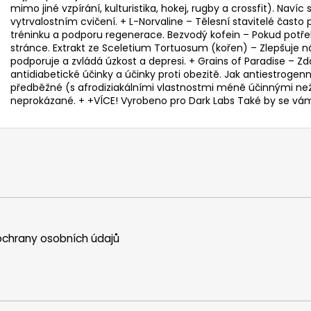
mimo jiné vzpírání, kulturistika, hokej, rugby a crossfit). Naví
vytrvalostním cvičení. + L-Norvaline – Tělesní stavitelé často 
tréninku a podporu regenerace. Bezvodý kofein – Pokud potřeb
stránce. Extrakt ze Sceletium Tortuosum (kořen) – Zlepšuje n
podporuje a zvládá úzkost a depresi. + Grains of Paradise 
antidiabetické účinky a účinky proti obezitě. Jak antiestrogenní,
předběžné (s afrodiziakálními vlastnostmi méně účinnými než ji
neprokázané. + +VÍCE! Vyrobeno pro Dark Labs Také by se vám
chrany osobních údajů