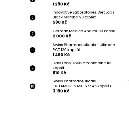
1 290 Kč
Innovative Laboratories Diet Labs
Black Mamba 90 tablet
590 Kč
German Medico Anavar 90 kapslí
2 000 Kč
Swiss Pharmaceuticals - Ultimate
PCT 120 kapsúl
1 490 Kč
Dark Labs Double Yohimbine 100
kapslí
610 Kč
Swiss Pharmaceuticals
IBUTAMOREN MK-677 45 kapslí 1+1
3 190 Kč