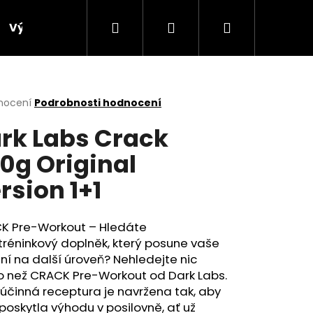
Hledat
Přihlášení
Nákupní
Výprodej
Bonusový program
Obchodní p
košík
rné
nocení
Podrobnosti hodnocení
cení
rk Labs Crack
ktu
0g Original
rsion 1+1
ček.
K Pre-Workout – Hledáte
réninkový doplněk, který posune vaše
ní na další úroveň? Nehledejte nic
o než CRACK Pre-Workout od Dark Labs.
Následující
účinná receptura je navržena tak, aby
oskytla výhodu v posilovně, ať už