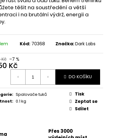
je růst svalů a odb tuků. Během tréninku
77 60 KAPSLÍ
žete těšit na soustředění a větší
ntraci i na brutální výdrž, energii a
 Kč
y.
adem
Kód:
70368
Značka:
Dark Labs
0 Kč
–7 %
750 Kč
ná
DO KOŠÍKU
:
Tisk
gorie
:
Spalovače tuků
tnost
:
0.1 kg
Zeptat se
Sdílet
Přes 3000
rma
výdejních míst