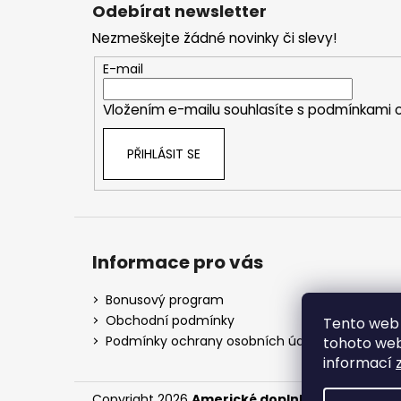
á
Odebírat newsletter
p
Nezmeškejte žádné novinky či slevy!
a
t
E-mail
í
Vložením e-mailu souhlasíte s
podmínkami o
PŘIHLÁSIT SE
Informace pro vás
Bonusový program
Obchodní podmínky
Tento web 
Podmínky ochrany osobních údajů
tohoto webu
informací
Copyright 2026
Americké doplnky
. Všechna prá