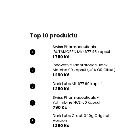
SWISS PHARMACEUTICALS IBUTAMOREN
l
MK-677 45 KAPSÚL
1 790 Kč
Původně:
2 190 Kč
Top 10 produktů
Swiss Pharmaceuticals
IBUTAMOREN MK-677 45 kapsúl
1 790 Kč
Innovative Laboratories Black
Mamba 90 kapsúl (USA ORIGINAL)
1 250 Kč
Dark Labs Mk 677 60 kapslí
1 290 Kč
Swiss Pharmaceuticals -
Yohimbine HCL 100 kapsúl
790 Kč
Dark Labs Crack 340g Original
Version
1 290 Kč