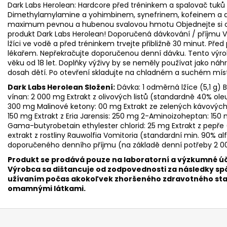
Dark Labs Herolean: Hardcore před tréninkem a spalovač tuků
Dimethylamylamine a yohimbinem, synefrinem, kofeinem a da
maximum pevnou a hubenou svalovou hmotu Objednejte si 
produkt Dark Labs Herolean! Doporučená dávkování / příjmu 
lžíci ve vodě a před tréninkem trvejte přibližně 30 minut. Př
lékařem. Nepřekračujte doporučenou denní dávku. Tento výrob
věku od 18 let. Doplňky výživy by se neměly používat jako ná
dosah dětí. Po otevření skladujte na chladném a suchém mís
Dark Labs Herolean Složení:
Dávka: 1 odměrná lžíce (5,1 g) B
vínan: 2 000 mg Extrakt z olivových listů (standardně 40% ol
300 mg Malinové ketony: 00 mg Extrakt ze zelených kávových 
150 mg Extrakt z Eria Jarensis: 250 mg 2-Aminoizoheptan: 150
Gama-butyrobetain ethylester chlorid: 25 mg Extrakt z pepře
extrakt z rostliny Rauwolfia Vomitoria (standardní min. 90% 
doporučeného denního příjmu (na základě denní potřeby 2 000
Produkt se prodává pouze na laboratorní a výzkumné úč
Výrobca sa dištancuje od zodpovednosti za následky 
užívaním počas akokoľvek zhoršeného zdravotného stavu
omamnými látkami.