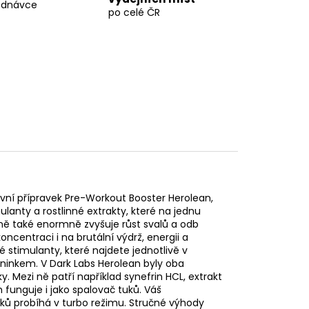
ednávce
po celé ČR
vní přípravek Pre-Workout Booster Herolean,
anty a rostlinné extrakty, které na jednu
ně také enormně zvyšuje růst svalů a odb
ncentraci i na brutální výdrž, energii a
timulanty, které najdete jednotlivě v
ninkem. V Dark Labs Herolean byly oba
. Mezi ně patří například synefrin HCL, extrakt
 funguje i jako spalovač tuků. Váš
ů probíhá v turbo režimu. Stručné výhody