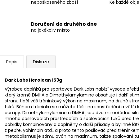
nepoškozeného zboží
Ke každé obj
Doručení do druhého dne
na jakékoliv místo
Popis
Diskuze
Dark Labs Herolean 153g
Výrobce doplňků pro sportovce Dark Labs nabízí vysoce efekti
který kromě DMHA a Dimethylamylamine obsahuje i další stimul
stranu tlačí váš tréninkový výkon na maximum, na druhé stra
tuků. Během tréninku se můžete těšit na soustředění a větší ko
pumpy. Dimethylamylamine a DMHA jsou dva mimořádně silné s
mnoha posilovacích prostředcích a spalovačích tuků před tré
pobídky kombinovány a doplněny o další přísady a bylinné látky
z pepře, yohimbin atd., a proto tento posilovač před tréninkem
metabolismus je stimulován na maximum, takže spalování tuk