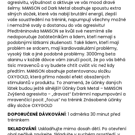
agresivitu, výbušnost a aktivuje ve vás mood dravé
šelmy. MANSON od Dark Metal obsahuje spoustu extra
silných složek, které vás nabijí brutální energií, zlepší
vaše soustředění na trénink, napumpují všechny možné
i nemožné svaly a dostanou do vás agresivitu!
Předtréninovka MANSON se kvůli své nesmírné síle
nedoporučuje žačátečníkům a lidem, kteří nemají s
podobnými látkami zkušenosti. Také lidem, kteří mají
problém se srdcem, mají kardiovaskulární problémy,
vysoký tlak a jiné podobné problémy. 3000mg beta
alaninu v každé dávce vám zaručí pocit, že po vás běhá
tisíc mravenců a vy budete chtít cvičit víc než kdy
předtím. MANSON obsahuje patentovanou složku
OXYGOLD, která přímo násobí efekt obsažených
stimulantů v produktu. To znamená, že účinky daných
látek budou ještě silnější!! Účinky Dark Metal – MANSON
Zvýšená agresivita – „dravost“ Extrémní napumpování a
mravenčící pocit „focus“ na trénink Znásobené účinky
díky složce OXYGOLD
DOPORUČENÉ DÁVKOVÁNÍ
: 1 odměrka 30 minut před
tréninkem
SKLADOVÁNÍ
: Uskladňujte mimo dosah dětí. Po otevření
obal pečlivě zavírejte. Skladujte v suchém prostředí, v