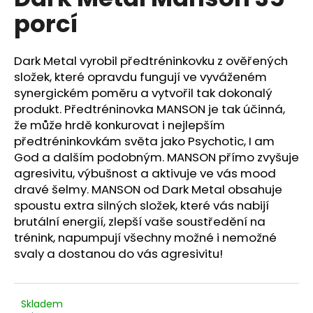
je
a
porcí
4,0
z
j
5
í
hvězdiček.
Dark Metal vyrobil předtréninkovku z ověřených
t
složek, které opravdu fungují ve vyváženém
?
synergickém poměru a vytvořil tak dokonalý
produkt. Předtréninovka MANSON je tak účinná,
že může hrdě konkurovat i nejlepším
předtréninkovkám světa jako Psychotic, I am
God a dalším podobným. MANSON přímo zvyšuje
HLEDAT
agresivitu, výbušnost a aktivuje ve vás mood
dravé šelmy. MANSON od Dark Metal obsahuje
spoustu extra silných složek, které vás nabijí
brutální energií, zlepší vaše soustředění na
D
o
trénink, napumpují všechny možné i nemožné
p
svaly a dostanou do vás agresivitu!
o
r
u
Skladem