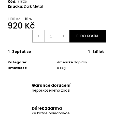
č
Kód:
71325
u
Značka:
Dark Metal
j
e
1 100 Kč
–16 %
m
920 Kč
e
Měrná
DO KOŠÍKU
cena:
SWISS
PHARMACEUTICALS
Zeptat se
Sdílet
-
YOHIMBINE
HCL
Kategorie
:
Americké doplňky
100
Hmotnost
:
0.1 kg
KAPSÚL
790
Kč
Původně:
Garance doručení
990
nepoškozeného zboží
Kč
Dárek zdarma
Ke každé objednávce