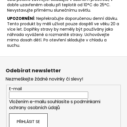
dobře uzavřeném obalu při teplotě od 10°C do 25°C.
Nevystavujte přímému slunečnímu světlu.
UPOZORNĚNÍ
: Nepřekračujte doporučenou denní dávku.
Tento produkt by měli užívat pouze dospělí ve věku 20 a
více let. Doplňky stravy by neměly být používány jako
náhrada vyvážené a rozmanité stravy. Uchovávejte
mimo dosah dětí. Po otevření skladujte v chladu a
suchu.
Z
á
Odebírat newsletter
p
Nezmeškejte žádné novinky či slevy!
a
t
E-mail
í
Vložením e-mailu souhlasíte s
podmínkami
ochrany osobních údajů
PŘIHLÁSIT SE