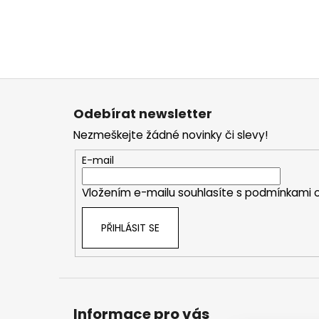
Z
á
Odebírat newsletter
p
Nezmeškejte žádné novinky či slevy!
a
t
E-mail
í
Vložením e-mailu souhlasíte s
podmínkami o
PŘIHLÁSIT SE
Informace pro vás