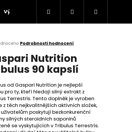
Hledat
Přihlášení
Nákupní
Výprodej
Bonusový program
Obchodní p
košík
rné
odnoceno
Podrobnosti hodnocení
cení
spari Nutrition
ktu
ibulus 90 kapslí
ček.
lus od Gaspari Nutrition je nejlepší
u pro ty, kteří hledají silný extrakt z
lus Terrestris. Tento doplněk je vyroben
 z těch nejkvalitnějších aktivních složek,
 uživatelům poskytují bezkonkurenční
Následující
ny silných steroidních saponinů
zeně se vyskytujících v Tribulus Terrestris.