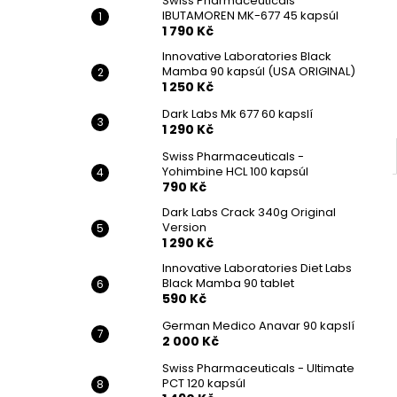
Swiss Pharmaceuticals
IBUTAMOREN MK-677 45 kapsúl
1 790 Kč
Innovative Laboratories Black
Mamba 90 kapsúl (USA ORIGINAL)
1 250 Kč
Dark Labs Mk 677 60 kapslí
1 290 Kč
Swiss Pharmaceuticals -
Yohimbine HCL 100 kapsúl
790 Kč
Dark Labs Crack 340g Original
Version
1 290 Kč
Innovative Laboratories Diet Labs
Black Mamba 90 tablet
590 Kč
German Medico Anavar 90 kapslí
2 000 Kč
Swiss Pharmaceuticals - Ultimate
PCT 120 kapsúl