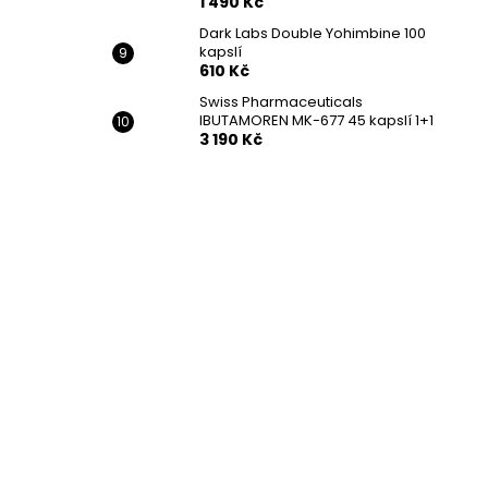
1 490 Kč
Dark Labs Double Yohimbine 100
kapslí
610 Kč
Swiss Pharmaceuticals
IBUTAMOREN MK-677 45 kapslí 1+1
3 190 Kč