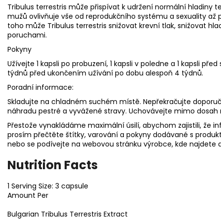
Tribulus terrestris může přispívat k udržení normální hladiny t
mužů ovlivňuje vše od reprodukčního systému a sexuality až 
toho může Tribulus terrestris snižovat krevní tlak, snižovat hl
poruchami.
Pokyny
Užívejte 1 kapsli po probuzení, 1 kapsli v poledne a 1 kapsli př
týdnů před ukončením užívání po dobu alespoň 4 týdnů.
Poradní informace:
Skladujte na chladném suchém místě. Nepřekračujte doporuč
náhradu pestré a vyvážené stravy. Uchovávejte mimo dosah 
Přestože vynakládáme maximální úsilí, abychom zajistili, že in
prosím přečtěte štítky, varování a pokyny dodávané s produk
nebo se podívejte na webovou stránku výrobce, kde najdete d
Nutrition Facts
1 Serving Size: 3 capsule
Amount Per
Bulgarian Tribulus Terrestris Extract