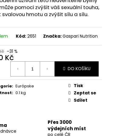
denní užívání této neuvěřitelné byliny
77 60 KAPSLÍ
může pomoci zvýšit váš sexuální touha,
t svalovou hmotu a zvýšit sílu a sílu.
 Kč
adem
Kód:
2651
Značka:
Gaspari Nutrition
Kč
–31 %
0 Kč
ná
DO KOŠÍKU
:
Tisk
gorie
:
Európske
tnost
:
0.1 kg
Zeptat se
Sdílet
Přes 3000
rma
výdejních míst
ednávce
po celé ČR