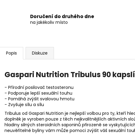
Doručení do druhého dne
na jakékoliv místo
Popis
Diskuze
Gaspari Nutrition Tribulus 90 kapslí
- Přírodní posilovač testosteronu
- Podporuje lepší sexuální touhu
- Pomáhá zvýšit svalovou hmotu
- Zvyšuje sílu a sílu
Tribulus od Gaspari Nutrition je nejlepší volbou pro ty, kteří hled
doplněk je vyroben pouze z těch nejkvalitnějších aktivních sl
hladiny silných steroidních saponinů přirozeně se vyskytujících
neuvěřitelné byliny vám může pomoci zvýšit váš sexuální touha,