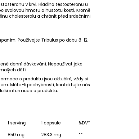
estosteronu v krvi. Hladina testosteronu u
po svalovou hmotu a hustotu kostí. Kromě
adinu cholesterolu a chránit před srdečními
ed spaním. Používejte Tribulus po dobu 8-12
ené denní dávkování. Nepoužívat jako
malých dětí.
formace o produktu jsou aktuální, vždy si
tem. Máte-li pochybnosti, kontaktujte nás
alší informace o produktu.
1 serving
1 capsule
%DV*
850 mg
283.3 mg
**