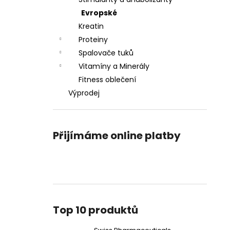
SWISS PHARMACEUTICALS IBUTAMOREN
l
MK-677 45 KAPSÚL
Evropské
1 790 Kč
Kreatin
Původně:
2 190 Kč
Proteiny
Spalovače tuků
Vitamíny a Minerály
Fitness oblečení
Výprodej
Přijímáme online platby
Top 10 produktů