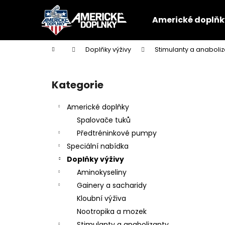
K
Přejít
na
o
Americké doplňk
obsah
Zpět
Zpět
š
do
do
í
Domů
Doplňky výživy
Stimulanty a anaboliz
k
obchodu
obchodu
P
o
Kategorie
Přeskočit
s
kategorie
t
Americké doplňky
r
Spalovače tuků
a
Předtréninkové pumpy
n
Speciální nabídka
n
Doplňky výživy
í
Aminokyseliny
p
Gainery a sacharidy
a
Kloubní výživa
n
Nootropika a mozek
e
Stimulanty a anabolizanty