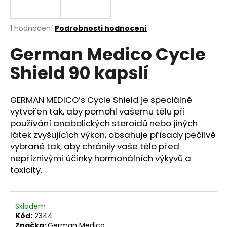
a
j
Průměrné
1 hodnocení
Podrobnosti hodnocení
í
hodnocení
German Medico Cycle
produktu
t
je
?
Shield 90 kapslí
5,0
z
5
hvězdiček.
GERMAN MEDICO’s Cycle Shield je speciálně
vytvořen tak, aby pomohl vašemu tělu při
HLEDAT
používání anabolických steroidů nebo jiných
látek zvyšujících výkon, obsahuje přísady pečlivě
vybrané tak, aby chránily vaše tělo před
nepříznivými účinky hormonálních výkyvů a
D
toxicity.
o
p
o
r
Skladem
u
Kód:
2344
Značka:
German Medico