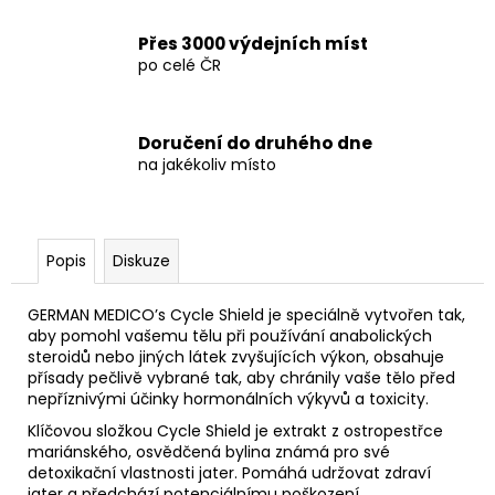
Přes 3000 výdejních míst
po celé ČR
Doručení do druhého dne
na jakékoliv místo
Popis
Diskuze
GERMAN MEDICO’s Cycle Shield je speciálně vytvořen tak,
aby pomohl vašemu tělu při používání anabolických
steroidů nebo jiných látek zvyšujících výkon, obsahuje
přísady pečlivě vybrané tak, aby chránily vaše tělo před
nepříznivými účinky hormonálních výkyvů a toxicity.
Klíčovou složkou Cycle Shield je extrakt z ostropestřce
mariánského, osvědčená bylina známá pro své
detoxikační vlastnosti jater. Pomáhá udržovat zdraví
jater a předchází potenciálnímu poškození