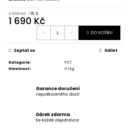
č
u
j
2 000 Kč
–15 %
1 690 Kč
e
m
Měrná
e
DO KOŠÍKU
cena:
GERMAN
Zeptat se
Sdílet
MEDICO
ANAVAR
Kategorie
:
PCT
90
KAPSLÍ
Hmotnost
:
0.1 kg
2
000
Kč
Garance doručení
Původně:
nepoškozeného zboží
2
290
Kč
Dárek zdarma
Ke každé objednávce