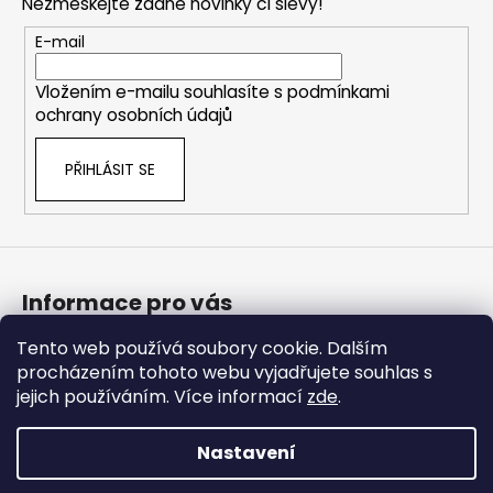
Nezmeškejte žádné novinky či slevy!
a
t
E-mail
í
Vložením e-mailu souhlasíte s
podmínkami
ochrany osobních údajů
PŘIHLÁSIT SE
Informace pro vás
Tento web používá soubory cookie. Dalším
Bonusový program
procházením tohoto webu vyjadřujete souhlas s
Obchodní podmínky
jejich používáním. Více informací
zde
.
Podmínky ochrany osobních údajů
Nastavení
Vytvořil Shoptet Premium