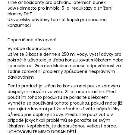
silné antioxidanty pro ochranu jaterních buněk
Saw Palmetto pro inhibici 5-a-reduktázy a snížení
hladiny DHT
Uživatelsky přívětivý formát kapslí pro snadnou
konzumaci
Doporučené dávkování:
Výrobce doporučuje:
Užívejte 3 kapsle denně s 250 ml vody. Vyšší dávky pro
pokročilé uživatele je třeba konzultovat s lékařem nebo
specialistou. German Medico nenese odpovědnost za
žádné zdravotní problémy způsobené nesprávným
dávkováním.
Tento produkt je určen ke konzumaci pouze zdravým
dospělým mužům ve věku 21 let nebo starším. Před
použitím tohoto produktu se poraďte s lékařem.
Vyhněte se používání tohoto produktu, pokud máte již
existující zdravotní potíže a/nebo užíváte nějaké léky
a/nebo jiné doplňky stravy. Přestaňte používat a v
případě jakýchkoli problémů se poraďte se svým
lékařem. Nepřekračujte doporučenou velikost porce.
UCHOVÁVEJTE MIMO DOSAH DĚTÍ.