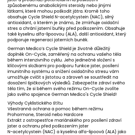
způsobenému anabolickými steroidy nebo jinými
látkami, které mohou poškodit játra. Kromě toho
obsahuje Cycle Shield N-acetylcystein (NAC), silný
antioxidant, o kterém je známo, že zmírňuje oxidační
stres a chrání jaterní buňky před poškozením. Obsahuje
také kyselinu alfa-lipoovou (ALA), další antioxidant, který
podporuje regeneraci jaterních buněk.
German Medico’s Cycle Shield je životně důležitý
doplněk On-Cycle, zaměřený na ochranu vašeho těla
během intenzivního cyklu. Jeho jedinečné složení s
klíčovými složkami pro podporu funkce jater, posílení
imunitního systému a snížení oxidačního stresu vám
umožňuje cvičit s jistotou a zároveň se soustředit na
dosažení špičkových výsledků. Zabezpečte zdraví svého
těla tím, že si během svého režimu On-Cycle zvolíte
jako svého spojence German Medico's Cycle Shield!
Výhody Cyklistického štítu
Všestranná ochrana a pomoc během režimu
Prohormone, Steroid nebo Hardcore
Extrakt z ostropestřce mariánského pro posílení zdraví
jater a ochranu před poškozením jater
N-acetylcystein (NAC) a kyselina alfa-lipoová (ALA) jako