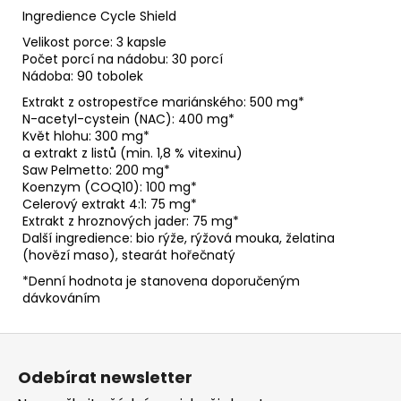
Ingredience Cycle Shield
Velikost porce: 3 kapsle
Počet porcí na nádobu: 30 porcí
Nádoba: 90 tobolek
Extrakt z ostropestřce mariánského: 500 mg*
N-acetyl-cystein (NAC): 400 mg*
Květ hlohu: 300 mg*
a extrakt z listů (min. 1,8 % vitexinu)
Saw Pelmetto: 200 mg*
Koenzym (COQ10): 100 mg*
Celerový extrakt 4:1: 75 mg*
Extrakt z hroznových jader: 75 mg*
Další ingredience: bio rýže, rýžová mouka, želatina
(hovězí maso), stearát hořečnatý
*Denní hodnota je stanovena doporučeným
dávkováním
Z
á
Odebírat newsletter
p