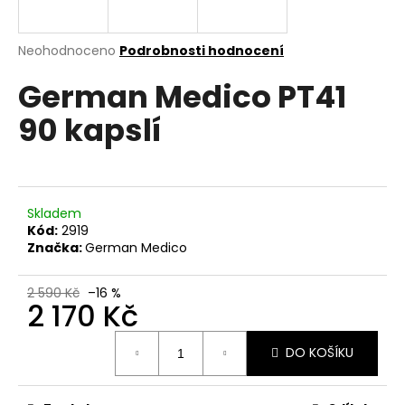
a
j
Průměrné
Neohodnoceno
Podrobnosti hodnocení
í
hodnocení
German Medico PT41
produktu
t
je
?
90 kapslí
0,0
z
5
hvězdiček.
HLEDAT
Skladem
Kód:
2919
Značka:
German Medico
D
2 590 Kč
–16 %
2 170 Kč
o
p
Měrná
o
DO KOŠÍKU
cena:
r
u