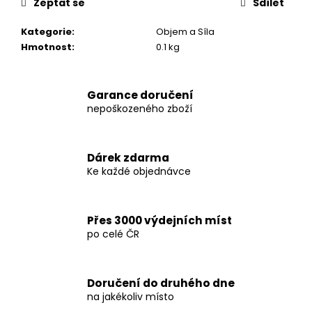
č
Zeptat se
Sdílet
u
j
Kategorie
:
Objem a Síla
e
Hmotnost
:
0.1 kg
m
e
Garance doručení
nepoškozeného zboží
INNOVATIVE
LABORATORIES
BLACK
MAMBA
Dárek zdarma
90
Ke každé objednávce
KAPSÚL
(USA
ORIGINAL)
Přes 3000 výdejních míst
1
250
po celé ČR
Kč
Původně:
1
400
Doručení do druhého dne
Kč
na jakékoliv místo