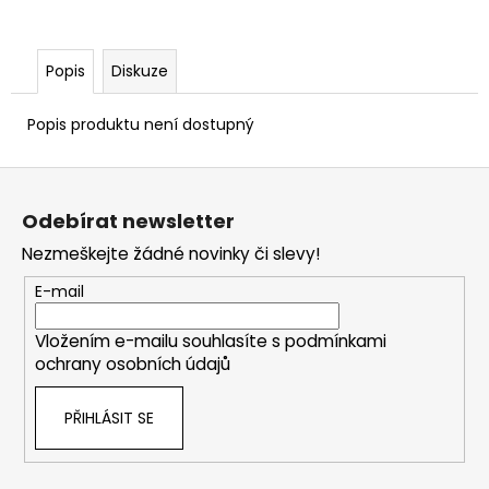
Popis
Diskuze
Popis produktu není dostupný
Z
á
Odebírat newsletter
p
Nezmeškejte žádné novinky či slevy!
a
t
E-mail
í
Vložením e-mailu souhlasíte s
podmínkami
ochrany osobních údajů
PŘIHLÁSIT SE