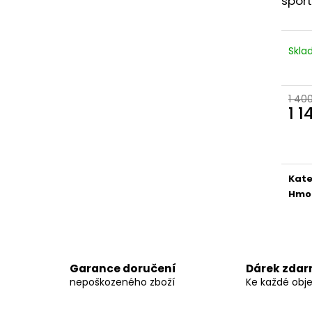
sport
INNOVATIVE LABORATORIES BLACK
DARK LABS MK 6
MAMBA 90 KAPSÚL (USA ORIGINAL)
1 290 Kč
1 250 Kč
Původně:
1 490
Původně:
1 400 Kč
Skl
1 40
1 1
Měr
cena
Kate
Hmo
Garance doručení
Dárek zda
nepoškozeného zboží
Ke každé obj