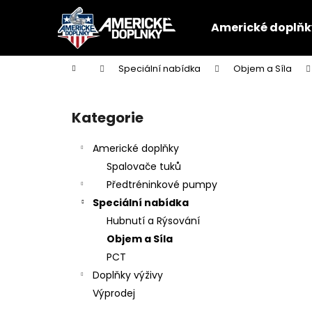
K
Přejít
na
o
Americké doplňk
obsah
Zpět
Zpět
š
do
do
í
Domů
Speciální nabídka
Objem a Síla
k
obchodu
obchodu
P
o
Kategorie
Přeskočit
s
kategorie
t
Americké doplňky
r
Spalovače tuků
a
Předtréninkové pumpy
n
Speciální nabídka
n
Hubnutí a Rýsování
í
Objem a Síla
p
PCT
a
Doplňky výživy
n
Výprodej
e