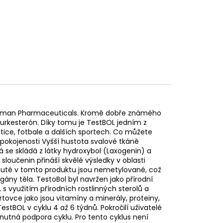
German Pharmaceuticals. Kromě dobře známého
Turkesterón. Díky tomu je TestBOL jedním z
etice, fotbale a dalších sportech. Co můžete
spokojenosti Vyšší hustota svalové tkáně
á se skládá z látky hydroxybol (Laxogenin) a
loučenin přináší skvělé výsledky v oblasti
rnuté v tomto produktu jsou nemetylované, což
ány těla. TestoBol byl navržen jako přírodní
 s využitím přírodních rostlinných sterolů a
tovce jako jsou vitamíny a minerály, proteiny,
stBOL v cyklu 4 až 6 týdnů. Pokročilí uživatelé
nutná podpora cyklu. Pro tento cyklus není