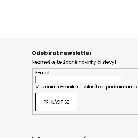
Z
á
Odebírat newsletter
p
Nezmeškejte žádné novinky či slevy!
a
t
E-mail
í
Vložením e-mailu souhlasíte s
podmínkami o
PŘIHLÁSIT SE