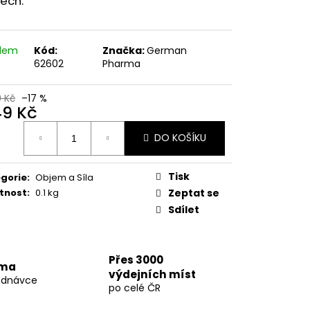
ech.
77 60 KAPSLÍ
 Kč
adem
Kód:
Značka:
German
62602
Pharma
0 Kč
–17 %
49 Kč
ná
DO KOŠÍKU
:
Tisk
gorie
:
Objem a Síla
tnost
:
0.1 kg
Zeptat se
Sdílet
Přes 3000
rma
výdejních míst
ednávce
po celé ČR