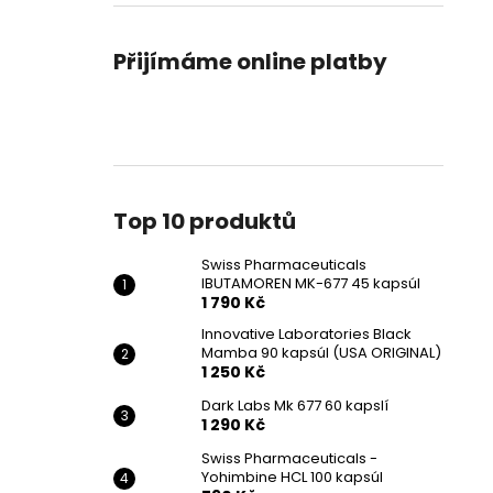
SWISS PHARMACEUTICALS IBUTAMOREN
l
MK-677 45 KAPSÚL
1 790 Kč
Přijímáme online platby
Původně:
2 190 Kč
Top 10 produktů
Swiss Pharmaceuticals
IBUTAMOREN MK-677 45 kapsúl
1 790 Kč
Innovative Laboratories Black
Mamba 90 kapsúl (USA ORIGINAL)
1 250 Kč
Dark Labs Mk 677 60 kapslí
1 290 Kč
Swiss Pharmaceuticals -
Yohimbine HCL 100 kapsúl