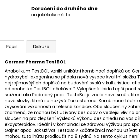
Doručení do druhého dne
na jakékoliv místo
Popis
Diskuze
German Pharma TestBOL
Anabolikum TestBOL vznikl unikátní kombinací doplňků od 
hydroxybol laxogenínu se přidala nová vysoce kvalitní složka 
nejzajímavějších doplňků na budování svalů v kulturistice, atl
od anabolika TestBOL očekávat? Vylepšené libido Lepší pocit 
snížení tuku Podrobný popis TestoBol je zcela nová směs, kter
nové složky, která se nazývá Turkesterone. Kombinace těchto s
zvyšování výkonnosti a tělesné kondice. Obě sloučeniny zah
znamená, že mohou být užívány bez obav o vedlejší vliv na org
sloučenina pro zlepšení výsledků výkonu bez ohledu na váš cíl,
ekdysteroidov. Ideální v kombinaci se zdravou výživou pro spor
Gajner apod. Jak užívat TestoBol? Začátečníci mohou užívat Te
mohou tuto lhůtu prodloužit na 8 týdnů. Na tento cyklus není 