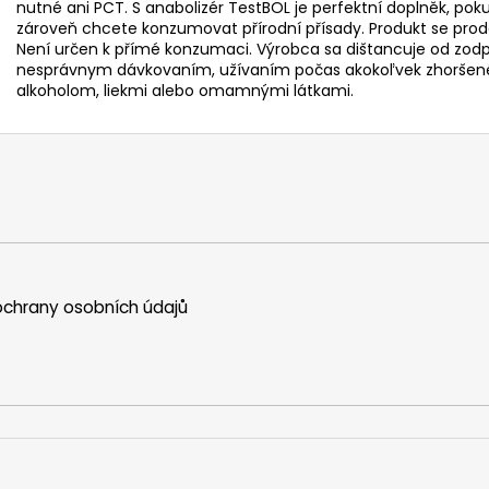
nutné ani PCT. S anabolizér TestBOL je perfektní doplněk, pok
zároveň chcete konzumovat přírodní přísady. Produkt se prod
Není určen k přímé konzumaci. Výrobca sa dištancuje od zod
nesprávnym dávkovaním, užívaním počas akokoľvek zhoršené
alkoholom, liekmi alebo omamnými látkami.
chrany osobních údajů