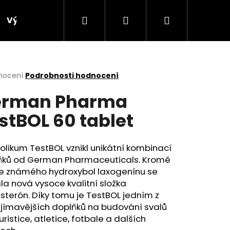
Hledat
Přihlášení
Nákupní
Výprodej
Bonusový program
Obchodní p
košík
rné
nocení
Podrobnosti hodnocení
cení
erman Pharma
ktu
stBOL 60 tablet
ček.
likum TestBOL vznikl unikátní kombinací
ňků od German Pharmaceuticals. Kromě
e známého hydroxybol laxogenínu se
la nová vysoce kvalitní složka
sterón. Díky tomu je TestBOL jedním z
Následující
jímavějších doplňků na budování svalů
turistice, atletice, fotbale a dalších