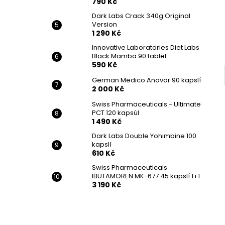
790 Kč
Dark Labs Crack 340g Original
Version
1 290 Kč
Innovative Laboratories Diet Labs
Black Mamba 90 tablet
590 Kč
German Medico Anavar 90 kapslí
2 000 Kč
Swiss Pharmaceuticals - Ultimate
PCT 120 kapsúl
1 490 Kč
Dark Labs Double Yohimbine 100
kapslí
610 Kč
Swiss Pharmaceuticals
IBUTAMOREN MK-677 45 kapslí 1+1
3 190 Kč