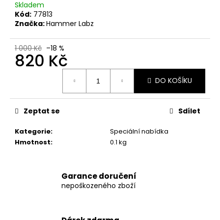
č
Skladem
u
Kód:
77813
j
Značka:
Hammer Labz
e
m
1 000 Kč
–18 %
e
820 Kč
Měrná
DO KOŠÍKU
cena:
DARK
LABS
MK
677
Zeptat se
Sdílet
60
KAPSLÍ
Kategorie
:
Speciální nabídka
1
Hmotnost
:
0.1 kg
290
Kč
Původně:
1
Garance doručení
490
nepoškozeného zboží
Kč