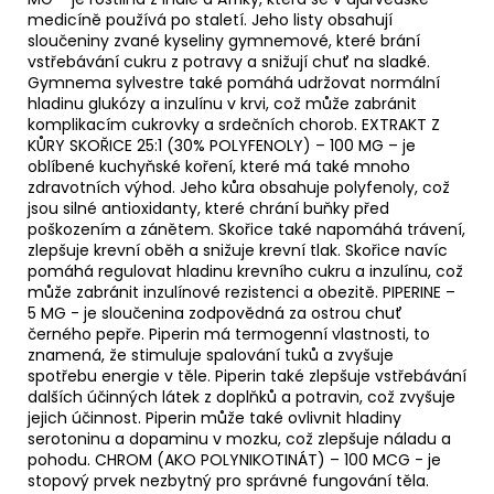
medicíně používá po staletí. Jeho listy obsahují
sloučeniny zvané kyseliny gymnemové, které brání
vstřebávání cukru z potravy a snižují chuť na sladké.
Gymnema sylvestre také pomáhá udržovat normální
hladinu glukózy a inzulínu v krvi, což může zabránit
komplikacím cukrovky a srdečních chorob. EXTRAKT Z
KŮRY SKOŘICE 25:1 (30% POLYFENOLY) – 100 MG – je
oblíbené kuchyňské koření, které má také mnoho
zdravotních výhod. Jeho kůra obsahuje polyfenoly, což
jsou silné antioxidanty, které chrání buňky před
poškozením a zánětem. Skořice také napomáhá trávení,
zlepšuje krevní oběh a snižuje krevní tlak. Skořice navíc
pomáhá regulovat hladinu krevního cukru a inzulínu, což
může zabránit inzulínové rezistenci a obezitě. PIPERINE –
5 MG - je sloučenina zodpovědná za ostrou chuť
černého pepře. Piperin má termogenní vlastnosti, to
znamená, že stimuluje spalování tuků a zvyšuje
spotřebu energie v těle. Piperin také zlepšuje vstřebávání
dalších účinných látek z doplňků a potravin, což zvyšuje
jejich účinnost. Piperin může také ovlivnit hladiny
serotoninu a dopaminu v mozku, což zlepšuje náladu a
pohodu. CHROM (AKO POLYNIKOTINÁT) – 100 MCG - je
stopový prvek nezbytný pro správné fungování těla.