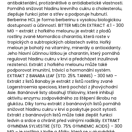
antibakteriální, protizánětlivé a antidiabetické vlastnosti.
Pomáhá snižovat hladinu krevního cukru a cholesterolu,
zlepšuje funkci jater a střev a podporuje hubnutí.
Berberine HCL je forma berberinu s vysokou biologickou
dostupností a účinností. BITTER MELON EXTRACT 4:1 - 300
MG – extrakt z hořkého melounu je extrakt z plodů
rostliny zvané Momordica charantia, která roste v
tropických a subtropických oblastech světa. Hořký
meloun je bohatý na vitamíny, minerály a antioxidanty.
Jeho hlavní účinnou látkou je charantin, který pomáhá
regulovat hladinu cukru v krvi a předcházet inzulínové
rezistenci. Extrakt z hořkého melounu může také
podporovat imunitní, trávicí a hormonální systém.
EXTRAKT Z BANABA LEAF (STD. 25% TANNIS) - 300 MG –
Extrakt z listů Banaby je extrakt z listů rostliny zvané
Lagerstroemia speciosa, která pochází z jihovýchodní
Asie. Banánové listy obsahují třísloviny, které inhibují
aktivitu enzymu zodpovědného za štěpení škrobu na
glukózu. Díky tomu extrakt z banánových listů pomáhá
snižovat hladinu cukru v krvi a poskytuje pocit sytosti.
Extrakt z banánových listů může také zlepšit funkci
ledvin a srdce a chránit před volnými radikály. EXTRAKT
GYMNEMA SYLVESTRE (STD. 75% GYMNEMIC ACIDS) – 300
MG – je rostlina z Indie a Afriky, která se v ajurvédské