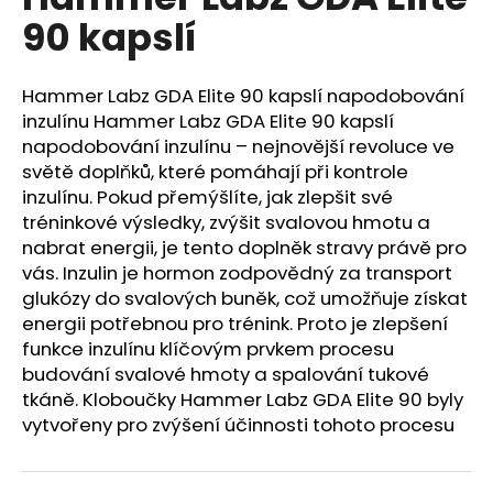
je
a
90 kapslí
4,4
z
j
5
í
hvězdiček.
Hammer Labz GDA Elite 90 kapslí napodobování
t
inzulínu Hammer Labz GDA Elite 90 kapslí
?
napodobování inzulínu – nejnovější revoluce ve
světě doplňků, které pomáhají při kontrole
inzulínu. Pokud přemýšlíte, jak zlepšit své
tréninkové výsledky, zvýšit svalovou hmotu a
nabrat energii, je tento doplněk stravy právě pro
HLEDAT
vás. Inzulin je hormon zodpovědný za transport
glukózy do svalových buněk, což umožňuje získat
energii potřebnou pro trénink. Proto je zlepšení
funkce inzulínu klíčovým prvkem procesu
D
o
budování svalové hmoty a spalování tukové
p
tkáně. Kloboučky Hammer Labz GDA Elite 90 byly
o
vytvořeny pro zvýšení účinnosti tohoto procesu
r
u