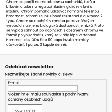
Chrom se podílí na metabolismu sacharidů, tuků a
bílkovin a také na regulaci hladiny glukózy v krvi a
inzulínu. Chrom pomáhá udržovat normální tělesnou
hmotnost, zabraňuje inzulínové rezistenci a cukrovce 2.
typu. Chrom se nachází v mnoha potravinářských
výrobcích, ale jeho biologická dostupnost je nízká. Proto
se vyplatí sáhnout po doplňcích s obsahem chromu ve
formě polynikotinátu, který se v těle lépe vstřebává.
Hammer Labz GDA Elite 90 caps inzulin mimikry
dávkování: 1 porce, 3 kapsle denně.
Z
á
Odebírat newsletter
p
Nezmeškejte žádné novinky či slevy!
a
t
E-mail
í
Vložením e-mailu souhlasíte s
podmínkami
ochrany osobních údajů
PŘIHLÁSIT SE