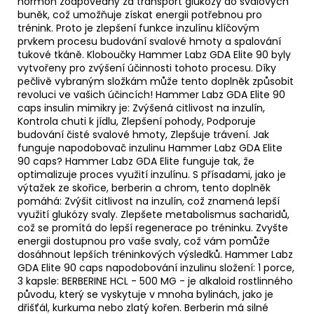
hormon zodpovědný za transport glukózy do svalových
buněk, což umožňuje získat energii potřebnou pro
trénink. Proto je zlepšení funkce inzulínu klíčovým
prvkem procesu budování svalové hmoty a spalování
tukové tkáně. Kloboučky Hammer Labz GDA Elite 90 byly
vytvořeny pro zvýšení účinnosti tohoto procesu. Díky
pečlivě vybraným složkám může tento doplněk způsobit
revoluci ve vašich účincích! Hammer Labz GDA Elite 90
caps insulin mimikry je: Zvýšená citlivost na inzulín,
Kontrola chuti k jídlu, Zlepšení pohody, Podporuje
budování čisté svalové hmoty, Zlepšuje trávení. Jak
funguje napodobovač inzulinu Hammer Labz GDA Elite
90 caps? Hammer Labz GDA Elite funguje tak, že
optimalizuje proces využití inzulínu. S přísadami, jako je
výtažek ze skořice, berberin a chrom, tento doplněk
pomáhá: Zvýšit citlivost na inzulín, což znamená lepší
využití glukózy svaly. Zlepšete metabolismus sacharidů,
což se promítá do lepší regenerace po tréninku. Zvyšte
energii dostupnou pro vaše svaly, což vám pomůže
dosáhnout lepších tréninkových výsledků. Hammer Labz
GDA Elite 90 caps napodobování inzulinu složení: 1 porce,
3 kapsle: BERBERINE HCL - 500 MG - je alkaloid rostlinného
původu, který se vyskytuje v mnoha bylinách, jako je
dřišťál, kurkuma nebo zlatý kořen. Berberin má silné