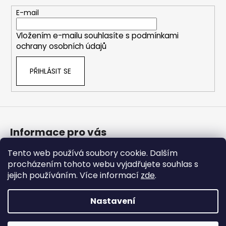
a
t
E-mail
í
Vložením e-mailu souhlasíte s
podmínkami
ochrany osobních údajů
PŘIHLÁSIT SE
Informace pro vás
Tento web používá soubory cookie. Dalším
Bonusový program
procházením tohoto webu vyjadřujete souhlas s
Obchodní podmínky
jejich používáním. Více informací
zde
.
Podmínky ochrany osobních údajů
Nastavení
Vytvořil Shoptet Premium
Copyright 2026
Americké doplnky
. Všechna práva