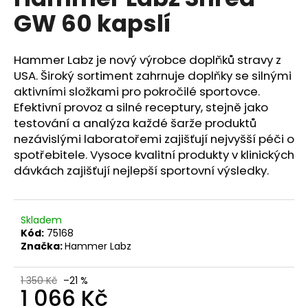
je
a
GW 60 kapslí
4,5
z
j
5
í
hvězdiček.
Hammer Labz je nový výrobce doplňků stravy z
t
USA. Široký sortiment zahrnuje doplňky se silnými
?
aktivními složkami pro pokročilé sportovce.
Efektivní provoz a silné receptury, stejně jako
testování a analýza každé šarže produktů
nezávislými laboratořemi zajišťují nejvyšší péči o
spotřebitele. Vysoce kvalitní produkty v klinických
HLEDAT
dávkách zajišťují nejlepší sportovní výsledky.
D
Skladem
o
Kód:
75168
Značka:
Hammer Labz
p
o
r
1 350 Kč
–21 %
1 066 Kč
u