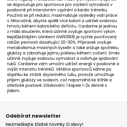
se doporučuje pro sportovce pro zvýšení vytrvalosti v
posilovně při intenzivním vzpírání a kardio tréninku.
Používá se při redukci, maximalizuje výsledky vaší práce
v tělocvičně, abyste spálili více kalorií a udrželi svalovou
hmotu během kalorického deficitu. Cardarine je jednou
z mála sloučenin, která účinně zvyšuje sportovní výkon.
Nejdůležitějším účinkem GW501516 je rychle pociťovaný
nárůst pevnosti dosahující 20-30%. Přípravek zvyšuje
metabolismus mastných kyselin a také snižuje spotřebu
glukózy a zabraňuje jejímu poklesu během cvičení. Směs
účinně zvyšuje svalovou vytrvalost a ovlivňuje spalování
tuků. Cardarine vám umožní udržet energii v posilovně a
zvýšit intenzitu tréninků. Většina sportovců sáhne po
doplňku ke ztrátě zbytečného tuku, protože umožňuje
příjem glukózy ve svalech, což napomáhá ke štíhlé a
atletické postavě. Dávkování: 1 kapsle 1-2x denně s
jídlem.
Z
á
Odebírat newsletter
p
Nezmeškejte žádné novinky či slevy!