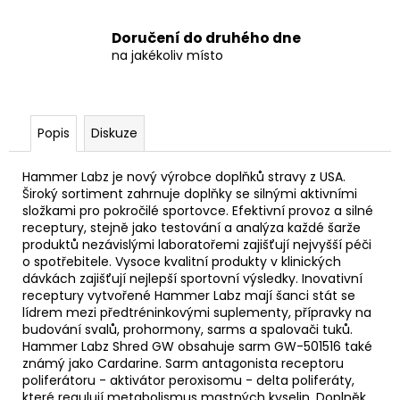
Doručení do druhého dne
na jakékoliv místo
Popis
Diskuze
Hammer Labz je nový výrobce doplňků stravy z USA.
Široký sortiment zahrnuje doplňky se silnými aktivními
složkami pro pokročilé sportovce. Efektivní provoz a silné
receptury, stejně jako testování a analýza každé šarže
produktů nezávislými laboratořemi zajišťují nejvyšší péči
o spotřebitele. Vysoce kvalitní produkty v klinických
dávkách zajišťují nejlepší sportovní výsledky. Inovativní
receptury vytvořené Hammer Labz mají šanci stát se
lídrem mezi předtréninkovými suplementy, přípravky na
budování svalů, prohormony, sarms a spalovači tuků.
Hammer Labz Shred GW obsahuje sarm GW-501516 také
známý jako Cardarine. Sarm antagonista receptoru
poliferátoru - aktivátor peroxisomu - delta poliferáty,
které regulují metabolismus mastných kyselin. Doplněk