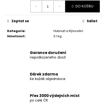
č
Měrná
u
DO KOŠÍKU
cena:
j
e
m
Zeptat se
Sdílet
e
Kategorie
:
Hubnutí a Rýsování
Hmotnost
:
0.1 kg
DARK
LABS
MK
Garance doručení
677
60
nepoškozeného zboží
KAPSLÍ
1
290
Dárek zdarma
Kč
Ke každé objednávce
Původně:
1
490
Kč
Přes 3000 výdejních míst
po celé ČR