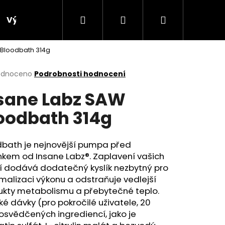
Hledat
Přihlášení
Nákupní
Výprodej
Bonusový program
Obchodní p
 Bloodbath 314g
košík
rné
odnoceno
Podrobnosti hodnocení
cení
sane Labz SAW
ktu
oodbath 314g
ček.
dbath je nejnovější pumpa před
nkem od Insane Labz®. Zaplavení vašich
rví dodává dodatečný kyslík nezbytný pro
alizaci výkonu a odstraňuje vedlejší
ukty metabolismu a přebytečné teplo.
Následující
cké dávky (pro pokročilé uživatele, 20
osvědčených ingrediencí, jako je