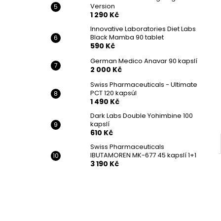
Version
1 290 Kč
Innovative Laboratories Diet Labs
Black Mamba 90 tablet
590 Kč
German Medico Anavar 90 kapslí
2 000 Kč
Swiss Pharmaceuticals - Ultimate
PCT 120 kapsúl
1 490 Kč
Dark Labs Double Yohimbine 100
kapslí
610 Kč
Swiss Pharmaceuticals
IBUTAMOREN MK-677 45 kapslí 1+1
3 190 Kč