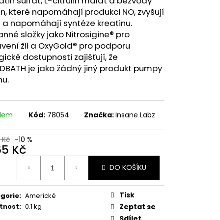
in sulfát, L-citrulin malát a bezvodý
77 60 KAPSLÍ
n, které napomáhají produkci NO, zvyšují
 a napomáhají syntéze kreatinu.
 Kč
nné složky jako Nitrosigine® pro
vení žil a OxyGold® pro podporu
gické dostupnosti zajišťují, že
DBATH je jako žádný jiný produkt pumpy
hu.
adem
Kód:
78054
Značka:
Insane Labz
 Kč
–10 %
65 Kč
ná
DO KOŠÍKU
:
Tisk
gorie
:
Americké
tnost
:
0.1 kg
Zeptat se
Sdílet