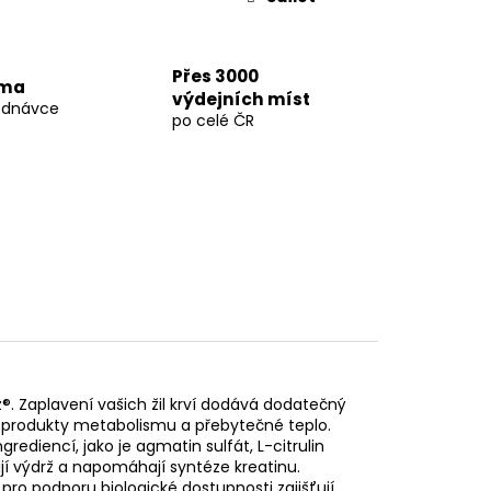
Přes 3000
rma
výdejních míst
ednávce
po celé ČR
. Zaplavení vašich žil krví dodává dodatečný
í produkty metabolismu a přebytečné teplo.
rediencí, jako je agmatin sulfát, L-citrulin
í výdrž a napomáhají syntéze kreatinu.
pro podporu biologické dostupnosti zajišťují,