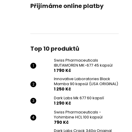
SWISS PHARMACEUTICALS IBUTAMOREN
l
Přijímáme online platby
MK-677 45 KAPSÚL
1 790 Kč
Původně:
2 190 Kč
Top 10 produktů
Swiss Pharmaceuticals
IBUTAMOREN MK-677 45 kapsúl
1 790 Kč
Innovative Laboratories Black
Mamba 90 kapsúl (USA ORIGINAL)
1 250 Kč
Dark Labs Mk 677 60 kapslí
1 290 Kč
Swiss Pharmaceuticals -
Yohimbine HCL 100 kapsúl
790 Kč
Dark Labs Crack 340g Original