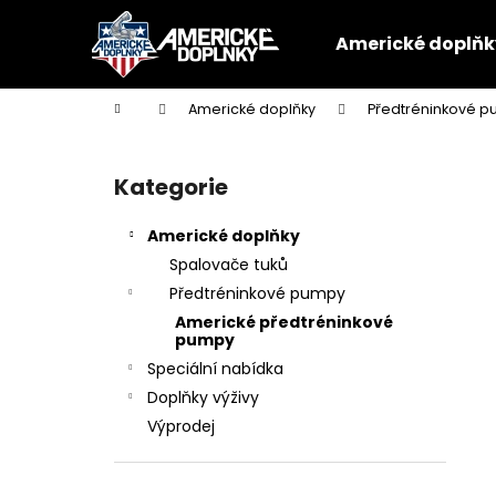
K
Přejít
na
o
Americké doplňk
obsah
Zpět
Zpět
š
do
do
í
Domů
Americké doplňky
Předtréninkové 
k
obchodu
obchodu
P
o
Kategorie
Přeskočit
s
kategorie
t
Americké doplňky
r
Spalovače tuků
a
Předtréninkové pumpy
n
Americké předtréninkové
n
pumpy
í
Speciální nabídka
p
Doplňky výživy
a
Výprodej
n
e