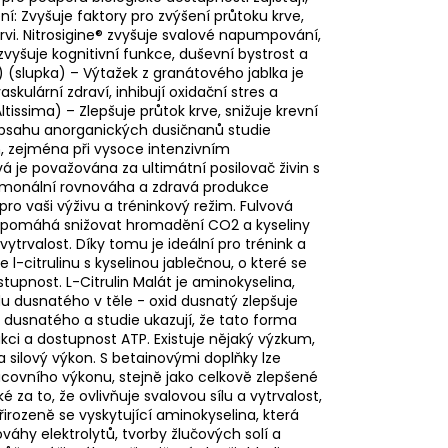
í: Zvyšuje faktory pro zvýšení průtoku krve,
rvi. Nitrosigine® zvyšuje svalové napumpování,
zvyšuje kognitivní funkce, duševní bystrost a
 (slupka) – Výtažek z granátového jablka je
skulární zdraví, inhibují oxidační stres a
ltissima) – Zlepšuje průtok krve, snižuje krevní
 obsahu anorganických dusičnanů studie
n, zejména při vysoce intenzivním
vá je považována za ultimátní posilovač živin s
hormonální rovnováha a zdravá produkce
ro vaši výživu a tréninkový režim. Fulvová
vá pomáhá snižovat hromadění CO2 a kyseliny
trvalost. Díky tomu je ideální pro trénink a
 l-citrulinu s kyselinou jablečnou, o které se
tupnost. L-Citrulin Malát je aminokyselina,
idu dusnatého v těle - oxid dusnatý zlepšuje
u dusnatého a studie ukazují, že tato forma
ukci a dostupnost ATP. Existuje nějaký výzkum,
a silový výkon. S betainovými doplňky lze
covního výkonu, stejně jako celkově zlepšené
 za to, že ovlivňuje svalovou sílu a vytrvalost,
Přirozeně se vyskytující aminokyselina, která
váhy elektrolytů, tvorby žlučových solí a