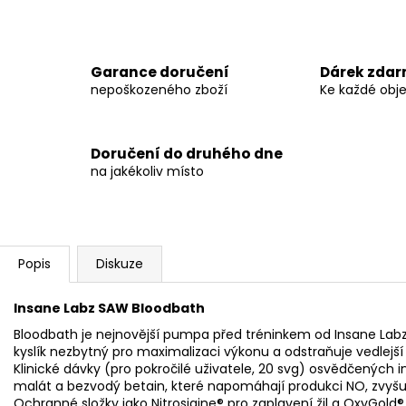
Garance doručení
Dárek zda
nepoškozeného zboží
Ke každé obj
Doručení do druhého dne
na jakékoliv místo
Popis
Diskuze
Insane Labz SAW Bloodbath
Bloodbath je nejnovější pumpa před tréninkem od Insane Labz®
kyslík nezbytný pro maximalizaci výkonu a odstraňuje vedlejš
Klinické dávky (pro pokročilé uživatele, 20 svg) osvědčených ing
malát a bezvodý betain, které napomáhají produkci NO, zvyšuj
Ochranné složky jako Nitrosigine® pro zaplavení žil a OxyGold® 