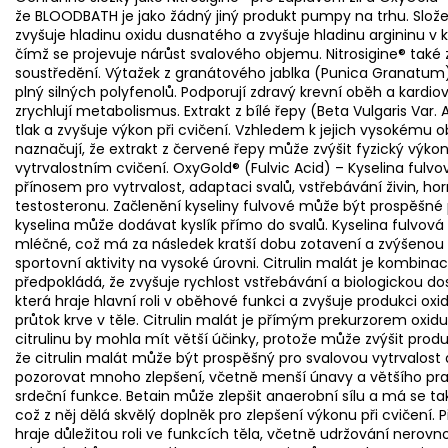
že BLOODBATH je jako žádný jiný produkt pumpy na trhu. Složen
zvyšuje hladinu oxidu dusnatého a zvyšuje hladinu argininu v k
čímž se projevuje nárůst svalového objemu. Nitrosigine® také 
soustředění. Výtažek z granátového jablka (Punica Granatum)
plný silných polyfenolů. Podporují zdravý krevní oběh a kardiova
zrychlují metabolismus. Extrakt z bílé řepy (Beta Vulgaris Var. A
tlak a zvyšuje výkon při cvičení. Vzhledem k jejich vysokému
naznačují, že extrakt z červené řepy může zvýšit fyzický výko
vytrvalostním cvičení. OxyGold® (Fulvic Acid) – Kyselina fulvo
přínosem pro vytrvalost, adaptaci svalů, vstřebávání živin, 
testosteronu. Začlenění kyseliny fulvové může být prospěšné p
kyselina může dodávat kyslík přímo do svalů. Kyselina fulvo
mléčné, což má za následek kratší dobu zotavení a zvýšenou vy
sportovní aktivity na vysoké úrovni. Citrulin malát je kombinace
předpokládá, že zvyšuje rychlost vstřebávání a biologickou dos
která hraje hlavní roli v oběhové funkci a zvyšuje produkci ox
průtok krve v těle. Citrulin malát je přímým prekurzorem oxid
citrulinu by mohla mít větší účinky, protože může zvýšit prod
že citrulin malát může být prospěšný pro svalovou vytrvalost 
pozorovat mnoho zlepšení, včetně menší únavy a většího pra
srdeční funkce. Betain může zlepšit anaerobní sílu a má se také
což z něj dělá skvělý doplněk pro zlepšení výkonu při cvičení. 
hraje důležitou roli ve funkcích těla, včetně udržování nerovno