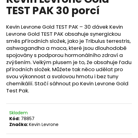
je
a
TEST PAK 30 porcí
3,6
z
j
5
í
hvězdiček.
Kevin Levrone Gold TEST PAK – 30 dávek Kevin
t
Levrone Gold TEST PAK obsahuje synergickou
?
směs přírodních složek, jako je Tribulus terrestris,
ashwagandha a maca, které jsou dlouhodobě
spojovány s podporou hormonálního zdraví a
zvýšením. Velkým plusem je to, že obsahuje řadu
přírodních složek. Můžete tak něco udělat pro
HLEDAT
svou výkonnost a svalovou hmotu i bez tuny
chemikálií. Stačí sáhnout po Kevin Levrone Gold
Test Pak.
D
o
p
Skladem
o
Kód:
78857
r
Značka:
Kevin Levrone
u