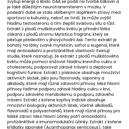
zvyšují energii a libido. DAA se podílí na tvorbě bílkovin a
je také důležitým neurotransmiterem v mozku. V
poslední době se stala oblíbeným doplňkem stravy mezi
sportovci a kulturisty, neboť se tvrdí, že může zvýšit
hladinu testosteronu a tím zlepšit svalovou sílu a růst.
Extrakt z plodů muškátového květu je přírodní látka
získaná z plodů stromu Myristica fragrans, který se
pěstuje především v jihovýchodní Asii. Tento extrakt je
bohatý na látky zvané myristicin, safrol a eugenol, které
mají antioxidační a protizánětlivé vlastnosti. Existují
studie, které naznačují, že extrakt z plodů muškátového
květu může pomoci snižovat hladinu krevního cukru a
cholesterolu, podporovat zdravé trávení a zlepšovat
kognitivní funkce. Extrakt z pískavice obsahuje množství
aktivních složek, jako jsou flavonoidy, saponiny a
alkaloidy, které mají různé zdravotní přínosy. Mezi hlavní
přínosy řadíme podporu zdravé hladiny cukru v krvi,
podporu zdravého metabolismu a podporu zdravého
trávení. Extrakt z kořene kopřivy indické obsahuje
množství biologicky aktivních látek, včetně alkaloidů,
flavonoidů a polysacharidů, které mají různé přínosy pro
lidské zdraví. Mezi hlavní účinky patří antioxidační,
protizánětlivé a imunomodulační účinky. Extrakt z kořene
křídlatky japonské (Acanthopanax senticosus), také