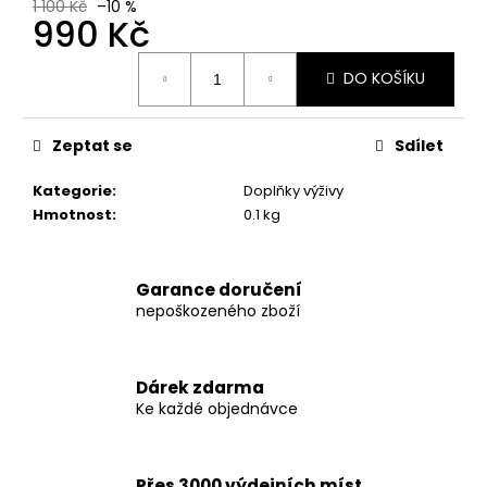
č
1 100 Kč
–10 %
990 Kč
u
j
Měrná
e
DO KOŠÍKU
cena:
m
e
Zeptat se
Sdílet
DARK
Kategorie
:
Doplňky výživy
LABS
Hmotnost
:
0.1 kg
MK
677
60
KAPSLÍ
Garance doručení
1
nepoškozeného zboží
290
Kč
Původně:
1
Dárek zdarma
490
Ke každé objednávce
Kč
Přes 3000 výdejních míst