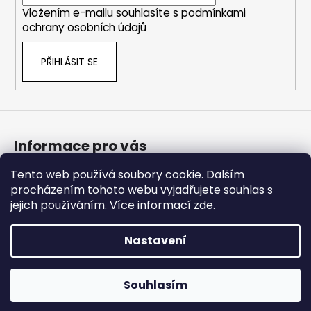
í
Vložením e-mailu souhlasíte s
podmínkami
ochrany osobních údajů
PŘIHLÁSIT SE
Informace pro vás
Tento web používá soubory cookie. Dalším
Bonusový program
procházením tohoto webu vyjadřujete souhlas s
Obchodní podmínky
jejich používáním. Více informací
zde
.
Podmínky ochrany osobních údajů
Nastavení
Vytvořil Shoptet Premium
Copyright 2026
Americké doplnky
. Všechna práva
Souhlasím
vyhrazena.