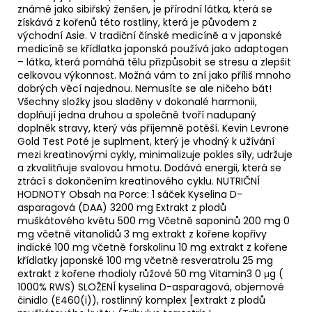
známé jako sibiřský ženšen, je přírodní látka, která se
získává z kořenů této rostliny, která je původem z
východní Asie. V tradiční čínské medicíně a v japonské
medicíně se křídlatka japonská používá jako adaptogen
– látka, která pomáhá tělu přizpůsobit se stresu a zlepšit
celkovou výkonnost. Možná vám to zní jako příliš mnoho
dobrých věcí najednou. Nemusíte se ale ničeho bát!
Všechny složky jsou sladěny v dokonalé harmonii,
doplňují jedna druhou a společně tvoří nadupaný
doplněk stravy, který vás příjemně potěší. Kevin Levrone
Gold Test Poté je suplment, který je vhodný k užívání
mezi kreatinovými cykly, minimalizuje pokles síly, udržuje
a zkvalitňuje svalovou hmotu. Dodává energii, která se
ztrácí s dokončením kreatinového cyklu. NUTRIČNÍ
HODNOTY Obsah na Porce: 1 sáček Kyselina D-
asparagová (DAA) 3200 mg Extrakt z plodů
muškátového květu 500 mg Včetně saponinů 200 mg 0
mg včetně vitanolidů 3 mg extrakt z kořene kopřivy
indické 100 mg včetně forskolinu 10 mg extrakt z kořene
křídlatky japonské 100 mg včetně resveratrolu 25 mg
extrakt z kořene rhodioly růžové 50 mg Vitamin3 0 μg (
1000% RWS) SLOŽENÍ kyselina D-asparagová, objemové
činidlo (E460(i)), rostlinný komplex [extrakt z plodů