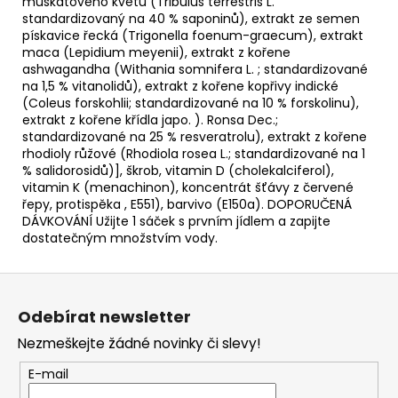
muškátového květu (Tribulus terrestris L.
standardizovaný na 40 % saponinů), extrakt ze semen
pískavice řecká (Trigonella foenum-graecum), extrakt
maca (Lepidium meyenii), extrakt z kořene
ashwagandha (Withania somnifera L. ; standardizované
na 1,5 % vitanolidů), extrakt z kořene kopřivy indické
(Coleus forskohlii; standardizované na 10 % forskolinu),
extrakt z kořene křídla japo. ). Ronsa Dec.;
standardizované na 25 % resveratrolu), extrakt z kořene
rhodioly růžové (Rhodiola rosea L.; standardizované na 1
% salidorosidů)], škrob, vitamin D (cholekalciferol),
vitamin K (menachinon), koncentrát šťávy z červené
řepy, protispěka , E551), barvivo (E150a). DOPORUČENÁ
DÁVKOVÁNÍ Užijte 1 sáček s prvním jídlem a zapijte
dostatečným množstvím vody.
Z
á
Odebírat newsletter
p
Nezmeškejte žádné novinky či slevy!
a
t
E-mail