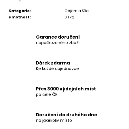
č
u
Kategorie
:
Objem a Síla
j
Hmotnost
:
0.1 kg
e
m
e
Garance doručení
nepoškozeného zboží
DARK
LABS
MK
Dárek zdarma
677
Ke každé objednávce
60
KAPSLÍ
1
290
Přes 3000 výdejních míst
Kč
po celé ČR
Původně:
1
490
Kč
Doručení do druhého dne
na jakékoliv místo