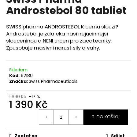
je
a
Androstebol 80 tabliet
4,8
z
j
5
í
hvězdiček.
SWISS pharma ANDROSTEBOL K cemu slouzi?
t
Androstebol je zdaleka nasi nejucinnejsi
?
slouceninou a NENI urcen pro zacatecniky.
Zpusobuje masivni narust sily a vahy.
Skladem
HLEDAT
Kód:
62180
Značka:
Swiss Pharmaceuticals
D
1 690 Kč
–17 %
1 390 Kč
o
p
Měrná
o
DO KOŠÍKU
cena:
r
u
Zeptat se
Sdílet