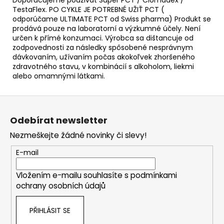
TestaFlex. PO CYKLE JE POTREBNÉ UŽIŤ PCT (
odporúčame ULTIMATE PCT od Swiss pharma) Produkt se
prodává pouze na laboratorní a výzkumné účely. Není
určen k přímé konzumaci. Výrobca sa dištancuje od
zodpovednosti za následky spôsobené nesprávnym
dávkovaním, užívaním počas akokoľvek zhoršeného
zdravotného stavu, v kombinácií s alkoholom, liekmi
alebo omamnými látkami.
Z
á
Odebírat newsletter
p
Nezmeškejte žádné novinky či slevy!
a
t
E-mail
í
Vložením e-mailu souhlasíte s
podmínkami
ochrany osobních údajů
PŘIHLÁSIT SE