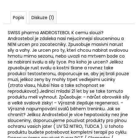
Popis
Diskuze (1)
SWISS pharma ANDROSTEBOL K cemu slouzi?
Androstebol je zdaleka nasi nejucinnejsi slouceninou a
NENI urcen pro zacatecniky. Zpusobuje masivni narust
sily a vahy. Je urcen pro ty, kteri chcou nabirat svalovou
hmotu mimo sezonu, nebo uvazli na mrtvem bode co
se nabirani svalu a sily tyce. Pro koho je urcen? Jelikoz
zpusobuje rust svalu a kostni tkane a rovnez take
produkci testosteronu, doporucuje se, aby jej brali pouze
muzi, jelikoz zeny by mohly trpet vedlejsimi ucinky
(ztrata vlasu, hlubsi hlas a take schopnost se
reprodukovat).Jedinci mladsi 21 let by se take tomuto
produktu meli vyhnout. Způsobuje: - nárůst obrovské síly
a velké svalové zisky! – Výrazně zlepšuje regeneraci. –
Výrazné napumpování svalů během treninku. Jak se
chranit? Jelikoz Androstebol je vice hepatoxicky nez jine
slouceniny, doporucujeme pouzivat produkty pro plnou
ochranu vasich jater ( LIV 52 NITRO, TUDCA ). U tohoto
produktu budete potrebovat kompletni terapii po cyklu.
Doporucujeme pouzivat Super PCT / Clomadex /