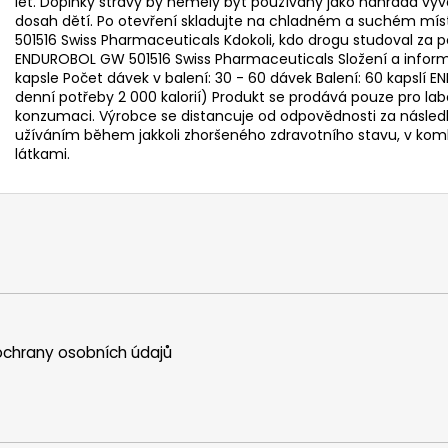
let. Doplňky stravy by neměly být používány jako náhrada v
dosah dětí. Po otevření skladujte na chladném a suchém mís
501516 Swiss Pharmaceuticals Kdokoli, kdo drogu studoval za pos
ENDUROBOL GW 501516 Swiss Pharmaceuticals Složení a informa
kapsle Počet dávek v balení: 30 - 60 dávek Balení: 60 kapslí
denní potřeby 2 000 kalorií) Produkt se prodává pouze pro la
konzumaci. Výrobce se distancuje od odpovědnosti za násl
užíváním během jakkoli zhoršeného zdravotního stavu, v ko
látkami.
chrany osobních údajů