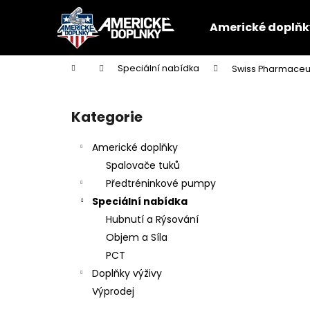
K
Přejít
na
o
Americké doplňk
obsah
Zpět
Zpět
š
do
do
í
Domů
Speciální nabídka
Swiss Pharmaceut
k
obchodu
obchodu
P
o
Kategorie
Přeskočit
s
kategorie
t
Americké doplňky
r
Spalovače tuků
a
Předtréninkové pumpy
n
Speciální nabídka
n
Hubnutí a Rýsování
í
Objem a Síla
p
PCT
a
Doplňky výživy
n
Výprodej
e