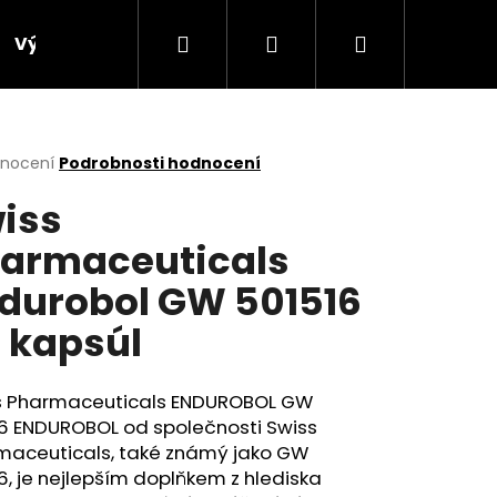
Hledat
Přihlášení
Nákupní
Výprodej
Bonusový program
Obchodní p
košík
rné
dnocení
Podrobnosti hodnocení
cení
iss
ktu
armaceuticals
durobol GW 501516
ček.
 kapsúl
s Pharmaceuticals ENDUROBOL GW
16 ENDUROBOL od společnosti Swiss
Následující
maceuticals, také známý jako GW
6, je nejlepším doplňkem z hlediska