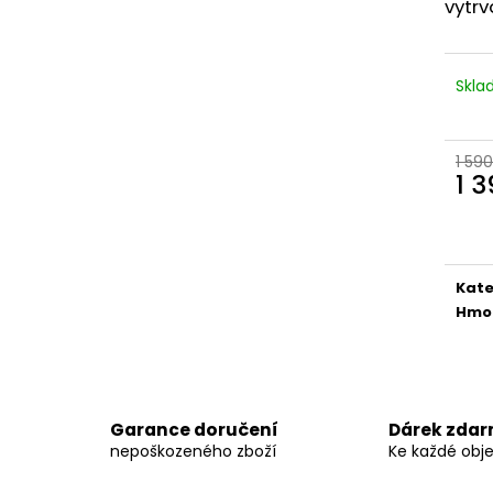
INNOVATIVE LABORATORIES BLACK
DARK LABS MK 6
vytrv
MAMBA 90 KAPSÚL (USA ORIGINAL)
1 290 Kč
1 250 Kč
Původně:
1 490
Původně:
1 400 Kč
Skl
1 590
1 
Měr
cena
Kate
Hmo
Garance doručení
Dárek zda
nepoškozeného zboží
Ke každé obj