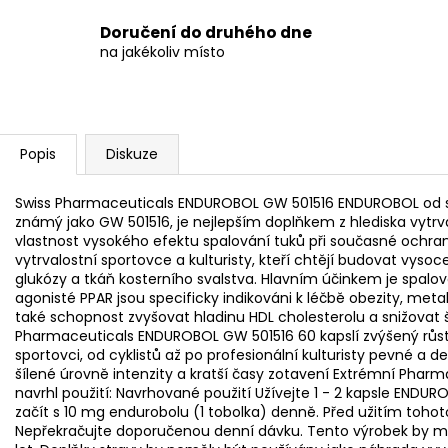
Doručení do druhého dne
na jakékoliv místo
Popis
Diskuze
Swiss Pharmaceuticals ENDUROBOL GW 501516 ENDUROBOL od sp
známý jako GW 501516, je nejlepším doplňkem z hlediska vytrva
vlastnost vysokého efektu spalování tuků při současné ochran
vytrvalostní sportovce a kulturisty, kteří chtějí budovat vyso
glukózy a tkáň kosterního svalstva. Hlavním účinkem je spalo
agonisté PPAR jsou specificky indikováni k léčbě obezity, me
také schopnost zvyšovat hladinu HDL cholesterolu a snižovat 
Pharmaceuticals ENDUROBOL GW 501516 60 kapslí zvýšený růst 
sportovci, od cyklistů až po profesionální kulturisty pevné a
šílené úrovně intenzity a kratší časy zotavení Extrémní Phar
navrhl použití: Navrhované použití Užívejte 1 - 2 kapsle ENDU
začít s 10 mg endurobolu (1 tobolka) denně. Před užitím toho
Nepřekračujte doporučenou denní dávku. Tento výrobek by měl