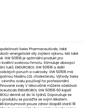
olečnosti Swiss Pharmaceuticals, také
losti-energetické síly zvýšení výkonu. Má také
ě. GW 501516 je optimální produkt pro
ce kvalitní svalovou hmotu. Stimuluje absorpci
vání tuků. ENDUROBOL GW 501516 a další
tabolických poruch a cukrovky. GW 501516 má
špatnou hladinu LDL cholesterolu. Výhody Swiss
cévního svalu používají ho profesionální
 definované svaly V tělocvičně můžete očekávat
maceuticals ENDUROBOL GW 501516 60 kapslí
ROBOLU denně až do 14 týdnů. Doporučuje se
to produktu se poraďte se svým lékařem.
i konzumovat pouze zdraví dospělí starší 18