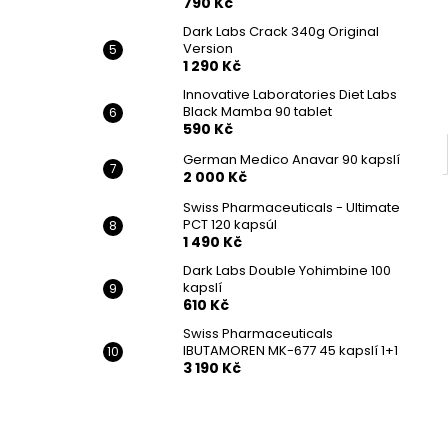
790 Kč
Dark Labs Crack 340g Original
Version
1 290 Kč
Innovative Laboratories Diet Labs
Black Mamba 90 tablet
590 Kč
German Medico Anavar 90 kapslí
2 000 Kč
Swiss Pharmaceuticals - Ultimate
PCT 120 kapsúl
1 490 Kč
Dark Labs Double Yohimbine 100
kapslí
610 Kč
Swiss Pharmaceuticals
IBUTAMOREN MK-677 45 kapslí 1+1
3 190 Kč