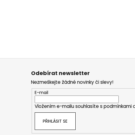
Z
á
Odebírat newsletter
p
Nezmeškejte žádné novinky či slevy!
a
t
E-mail
í
Vložením e-mailu souhlasíte s
podmínkami o
PŘIHLÁSIT SE