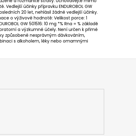
yvážené a rozmanité stravy. Uchovávejte mimo
tě. Vedlejší účinky přípravku ENDUROBOL GW
ledních 20 let, nehlásil žádné vedlejší účinky.
ce o výživové hodnotě: Velikost porce: 1
 ENDUROBOL GW 501516: 10 mg *% Rna = % základě
boratorní a výzkumné účely. Není určen k přimé
edky způsobené nesprávným dávkováním,
mbinaci s alkoholem, léky nebo omamnými