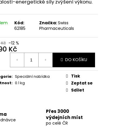
77 60 KAPSLÍ
alosti-energetické síly zvýšení výkonu.
 Kč
adem
Kód:
Značka:
Swiss
62185
Pharmaceuticals
 Kč
–12 %
390 Kč
ná
DO KOŠÍKU
:
Tisk
gorie
:
Speciální nabídka
tnost
:
0.1 kg
Zeptat se
Sdílet
Přes 3000
rma
výdejních míst
ednávce
po celé ČR