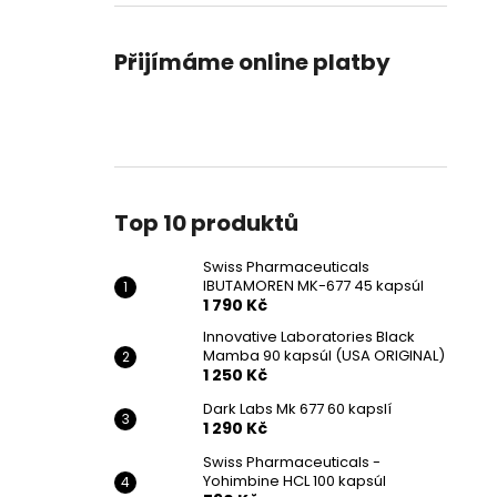
SWISS PHARMACEUTICALS IBUTAMOREN
l
MK-677 45 KAPSÚL
1 790 Kč
Přijímáme online platby
Původně:
2 190 Kč
Top 10 produktů
Swiss Pharmaceuticals
IBUTAMOREN MK-677 45 kapsúl
1 790 Kč
Innovative Laboratories Black
Mamba 90 kapsúl (USA ORIGINAL)
1 250 Kč
Dark Labs Mk 677 60 kapslí
1 290 Kč
Swiss Pharmaceuticals -
Yohimbine HCL 100 kapsúl