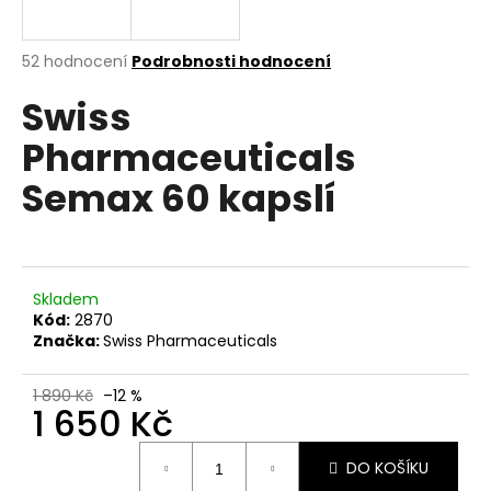
a
j
Průměrné
52 hodnocení
Podrobnosti hodnocení
í
hodnocení
Swiss
produktu
t
je
?
Pharmaceuticals
3,3
z
Semax 60 kapslí
5
hvězdiček.
HLEDAT
Skladem
Kód:
2870
Značka:
Swiss Pharmaceuticals
D
o
p
1 890 Kč
–12 %
1 650 Kč
o
r
Měrná
u
DO KOŠÍKU
cena: