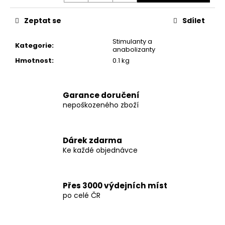
č
u
Zeptat se
Sdílet
j
e
Stimulanty a
m
Kategorie
:
anabolizanty
e
Hmotnost
:
0.1 kg
DARK
LABS
Garance doručení
DOUBLE
nepoškozeného zboží
YOHIMBINE
100
KAPSLÍ
Dárek zdarma
610
Ke každé objednávce
Kč
Původně:
790
Kč
Přes 3000 výdejních míst
po celé ČR