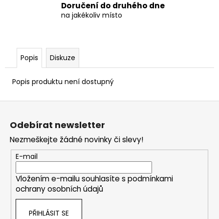
Doručení do druhého dne
na jakékoliv místo
Popis
Diskuze
Popis produktu není dostupný
Z
á
Odebírat newsletter
p
Nezmeškejte žádné novinky či slevy!
a
t
E-mail
í
Vložením e-mailu souhlasíte s
podmínkami
ochrany osobních údajů
PŘIHLÁSIT SE