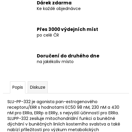
Dárek zdarma
Ke každé objednávce
Přes 3000 výdejních míst
po celé ČR
Doručení do druhého dne
na jakékoliv místo
Popis
Diskuze
SLU-PP-332 je agonista pan-estrogenového
receptoru/ERR s hodnotami EC50 98 nM, 230 nM a 430
nM pro ERRa, ERRp a ERRy, s nejvyšší účinností pro ERRa.
SLUPP-332 zesiluje mitochondriální funkci a buněčné
dýchání v buněčných liniích kosterního svalstva a také
nabízí příležitosti pro výzkum metabolických