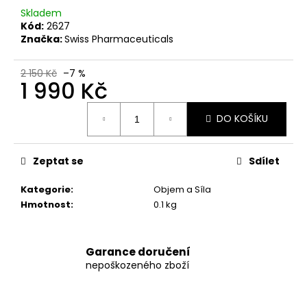
č
Skladem
u
Kód:
2627
j
Značka:
Swiss Pharmaceuticals
e
m
2 150 Kč
–7 %
e
1 990 Kč
Měrná
SWISS
DO KOŠÍKU
cena:
PHARMACEUTICALS
IBUTAMOREN
MK-
Zeptat se
Sdílet
677
45
KAPSÚL
Kategorie
:
Objem a Síla
Hmotnost
:
0.1 kg
1
790
Kč
Původně:
Garance doručení
2
190
nepoškozeného zboží
Kč