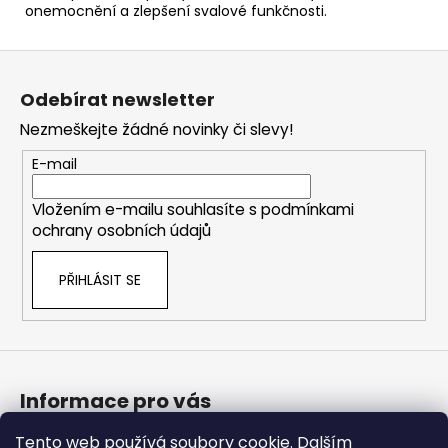
onemocnění a zlepšení svalové funkčnosti.
Z
á
Odebírat newsletter
p
Nezmeškejte žádné novinky či slevy!
a
t
E-mail
í
Vložením e-mailu souhlasíte s
podmínkami
ochrany osobních údajů
PŘIHLÁSIT SE
Informace pro vás
Tento web používá soubory cookie. Dalším
Bonusový program