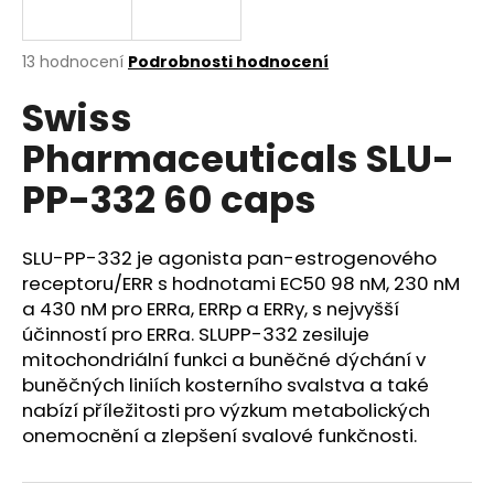
a
j
Průměrné
13 hodnocení
Podrobnosti hodnocení
í
hodnocení
Swiss
produktu
t
je
?
Pharmaceuticals SLU-
2,9
z
PP-332 60 caps
5
hvězdiček.
SLU-PP-332 je agonista pan-estrogenového
HLEDAT
receptoru/ERR s hodnotami EC50 98 nM, 230 nM
a 430 nM pro ERRa, ERRp a ERRy, s nejvyšší
účinností pro ERRa. SLUPP-332 zesiluje
D
mitochondriální funkci a buněčné dýchání v
o
buněčných liniích kosterního svalstva a také
p
nabízí příležitosti pro výzkum metabolických
o
onemocnění a zlepšení svalové funkčnosti.
r
u