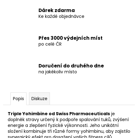
Dárek zdarma
Ke každé objednávce
Přes 3000 výdejních míst
po celé ČR
Doručení do druhého dne
na jakékoliv místo
Popis
Diskuze
Triple Yohimbine od Swiss Pharmaceuticals
je
doplněk stravy určený k podpoře spalování tuků, zvýšení
energie a zlepšení fyzické výkonnosti. Jeho unikátní
složení kombinuje tři různé formy yohimbinu, aby zajistilo
synergický efekt pro dosažení vašich fitness cílů.