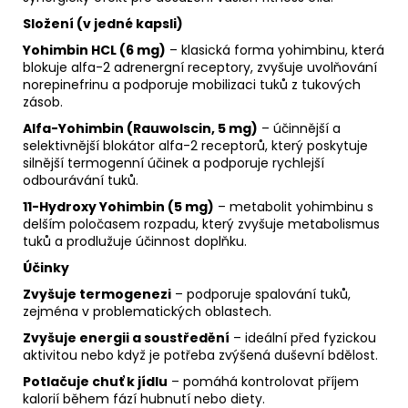
Složení (v jedné kapsli)
Yohimbin HCL (6 mg)
– klasická forma yohimbinu, která
blokuje alfa-2 adrenergní receptory, zvyšuje uvolňování
norepinefrinu a podporuje mobilizaci tuků z tukových
zásob.
Alfa-Yohimbin (Rauwolscin, 5 mg)
– účinnější a
selektivnější blokátor alfa-2 receptorů, který poskytuje
silnější termogenní účinek a podporuje rychlejší
odbourávání tuků.
11-Hydroxy Yohimbin (5 mg)
– metabolit yohimbinu s
delším poločasem rozpadu, který zvyšuje metabolismus
tuků a prodlužuje účinnost doplňku.
Účinky
Zvyšuje termogenezi
– podporuje spalování tuků,
zejména v problematických oblastech.
Zvyšuje energii a soustředění
– ideální před fyzickou
aktivitou nebo když je potřeba zvýšená duševní bdělost.
Potlačuje chuť k jídlu
– pomáhá kontrolovat příjem
kalorií během fází hubnutí nebo diety.