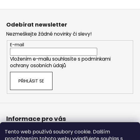
Z
á
Odebírat newsletter
p
Nezmeškejte žádné novinky či slevy!
a
t
E-mail
í
Vložením e-mailu souhlasíte s
podmínkami
ochrany osobních údajů
PŘIHLÁSIT SE
Informace pro vás
Tento web používá soubory cookie. Dalším
Bonusový program
procházením tohoto webu vyjadřujete souhlas s
Obchodní podmínky