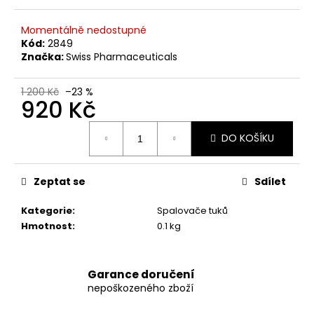
č
u
Momentálně nedostupné
j
Kód:
2849
e
Značka:
Swiss Pharmaceuticals
m
e
1 200 Kč
–23 %
920 Kč
SWISS
Měrná
PHARMACEUTICALS
DO KOŠÍKU
cena:
-
ULTIMATE
PCT
120
Zeptat se
Sdílet
KAPSÚL
1
Kategorie
:
Spalovače tuků
490
Hmotnost
:
0.1 kg
Kč
Původně:
1
590
Garance doručení
Kč
nepoškozeného zboží