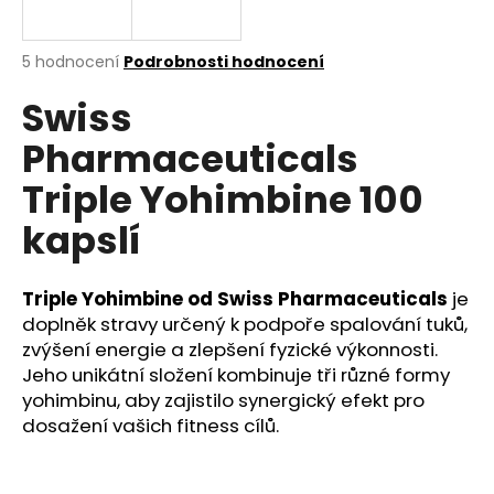
a
j
Průměrné
5 hodnocení
Podrobnosti hodnocení
í
hodnocení
Swiss
produktu
t
je
?
Pharmaceuticals
3,2
z
Triple Yohimbine 100
5
hvězdiček.
kapslí
HLEDAT
Triple Yohimbine od Swiss Pharmaceuticals
je
doplněk stravy určený k podpoře spalování tuků,
zvýšení energie a zlepšení fyzické výkonnosti.
D
o
Jeho unikátní složení kombinuje tři různé formy
p
yohimbinu, aby zajistilo synergický efekt pro
o
dosažení vašich fitness cílů.
r
u