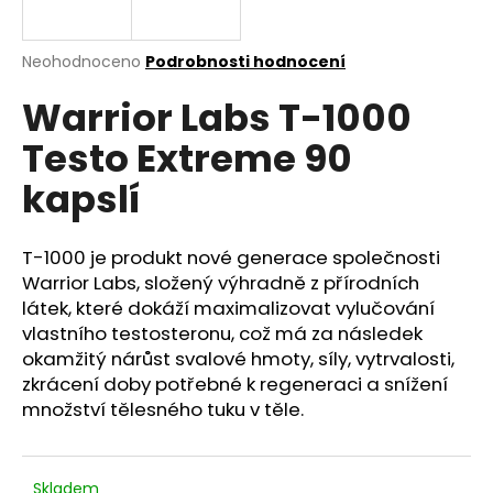
a
j
Průměrné
Neohodnoceno
Podrobnosti hodnocení
í
hodnocení
Warrior Labs T-1000
produktu
t
je
?
Testo Extreme 90
0,0
z
kapslí
5
hvězdiček.
T-1000 je produkt nové generace společnosti
HLEDAT
Warrior Labs, složený výhradně z přírodních
látek, které dokáží maximalizovat vylučování
vlastního testosteronu, což má za následek
D
okamžitý nárůst svalové hmoty, síly, vytrvalosti,
o
zkrácení doby potřebné k regeneraci a snížení
p
množství tělesného tuku v těle.
o
r
u
Skladem