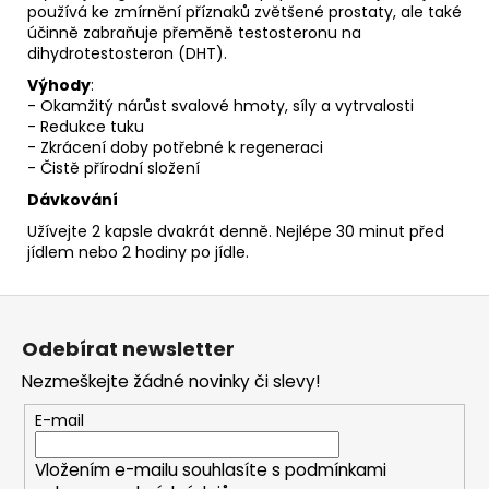
používá ke zmírnění příznaků zvětšené prostaty, ale také
účinně zabraňuje přeměně testosteronu na
dihydrotestosteron (DHT).
Výhody
:
- Okamžitý nárůst svalové hmoty, síly a vytrvalosti
- Redukce tuku
- Zkrácení doby potřebné k regeneraci
- Čistě přírodní složení
Dávkování
Užívejte 2 kapsle dvakrát denně. Nejlépe 30 minut před
jídlem nebo 2 hodiny po jídle.
Z
á
Odebírat newsletter
p
Nezmeškejte žádné novinky či slevy!
a
t
E-mail
í
Vložením e-mailu souhlasíte s
podmínkami