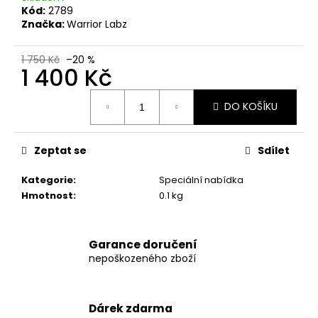
č
Kód:
2789
u
Značka:
Warrior Labz
j
e
1 750 Kč
–20 %
m
1 400 Kč
e
Měrná
DO KOŠÍKU
cena:
INNOVATIVE
LABORATORIES
BLACK
Zeptat se
Sdílet
MAMBA
90
Kategorie
:
Speciální nabídka
KAPSÚL
(USA
Hmotnost
:
0.1 kg
ORIGINAL)
1
250
Garance doručení
Kč
nepoškozeného zboží
Původně:
1
400
Kč
Dárek zdarma