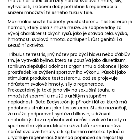
má za následek okamžitý nárůst svalové hmoty, síly,
vytrvalosti, zkrácení doby potřebné k regeneraci a
snížení množství tělesného tuku v těle.
Maximálně snižte hodnoty youstosteronu. Testosteron je
hormon, který dělá z muže muže. Je zodpovědný za
vývoj charakteristických rysů, jako je stavba těla, výška,
hmotnost, svalová hmota, ochlupení, růst genitálií a
sexuální aktivita.
Tribulus terrestris, jiný název pro býčí hlavu nebo ďáblův
trn, je vytrvalá bylina, která se používá jako diuretikum,
tonikum zlepšující odolnost organismu a dokonce i jako
prostředek ke zvýšení sportovního výkonu. Působí jako
stimulant produkce testosteronu, což se projevuje
nárůstem svalové hmoty, síly a regenerace.
Prokazatelný je také jeho vliv na sexuální touhu a
množství spermií u mužů s určitým stupněm
neplodnosti. Beta Ecdysteón je přírodní látka, která má
podobnou strukturu jako testosteron. Studie naznačují,
že může podporovat syntézu bílkovin, udržovat
anabolický stav a způsobovat nárůst svalové hmoty a
sportovního výkonu. Mnoho uživatelů zaznamenává
nárůst svalové hmoty o 5 kg během několika týdnů a
urychluje regeneraci. Serenoa popínavá se nejčastěji