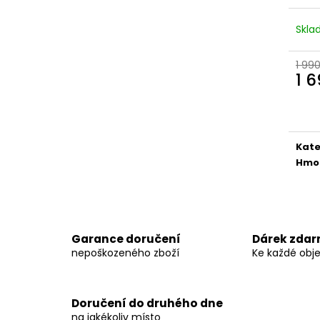
INNOVATIVE LABORATORIES BLACK
DARK LABS MK 6
MAMBA 90 KAPSÚL (USA ORIGINAL)
1 290 Kč
Skl
1 250 Kč
Původně:
1 490
Původně:
1 400 Kč
1 99
1 
Měr
cena
Kate
Hmo
Garance doručení
Dárek zda
nepoškozeného zboží
Ke každé obj
Doručení do druhého dne
na jakékoliv místo