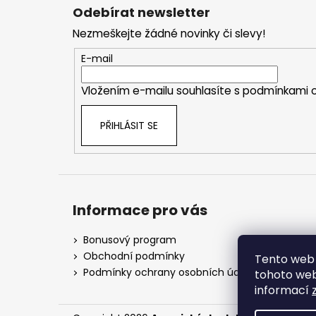
á
Odebírat newsletter
p
Nezmeškejte žádné novinky či slevy!
a
t
E-mail
í
Vložením e-mailu souhlasíte s
podmínkami o
PŘIHLÁSIT SE
Informace pro vás
Bonusový program
Obchodní podmínky
Tento web 
Podmínky ochrany osobních údajů
tohoto webu
informací