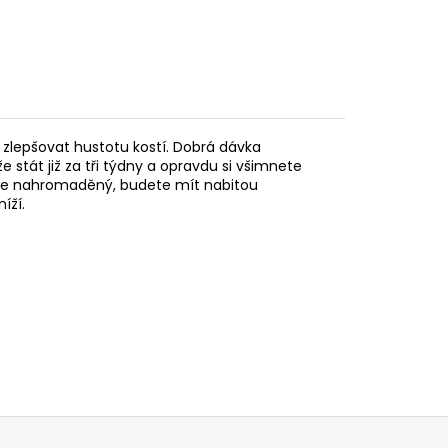
 zlepšovat hustotu kostí. Dobrá dávka
 stát již za tři týdny a opravdu si všimnete
d je nahromaděný, budete mít nabitou
íží.