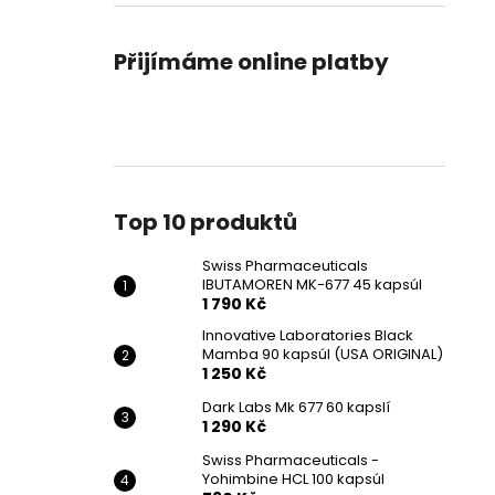
SWISS PHARMACEUTICALS IBUTAMOREN
l
MK-677 45 KAPSÚL
1 790 Kč
Přijímáme online platby
Původně:
2 190 Kč
Top 10 produktů
Swiss Pharmaceuticals
IBUTAMOREN MK-677 45 kapsúl
1 790 Kč
Innovative Laboratories Black
Mamba 90 kapsúl (USA ORIGINAL)
1 250 Kč
Dark Labs Mk 677 60 kapslí
1 290 Kč
Swiss Pharmaceuticals -
Yohimbine HCL 100 kapsúl