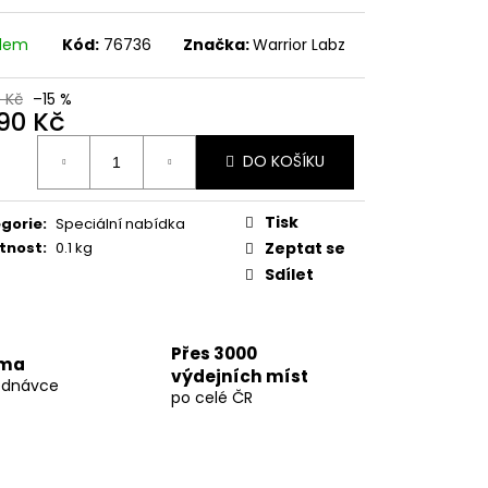
77 60 KAPSLÍ
adem
Kód:
76736
Značka:
Warrior Labz
 Kč
0 Kč
–15 %
690 Kč
ná
DO KOŠÍKU
:
Tisk
gorie
:
Speciální nabídka
tnost
:
0.1 kg
Zeptat se
Sdílet
Přes 3000
rma
výdejních míst
ednávce
po celé ČR