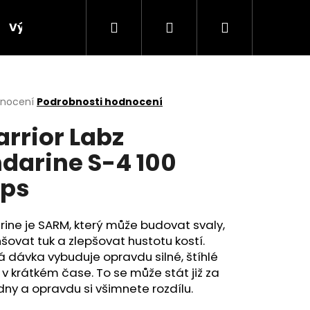
Hledat
Přihlášení
Nákupní
Výprodej
Bonusový program
Obchodní p
košík
rné
dnocení
Podrobnosti hodnocení
cení
rrior Labz
ktu
darine S-4 100
ps
ček.
ine je SARM, který může budovat svaly,
ovat tuk a zlepšovat hustotu kostí.
 dávka vybuduje opravdu silné, štíhlé
 v krátkém čase. To se může stát již za
Následující
ýdny a opravdu si všimnete rozdílu.