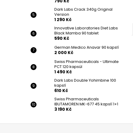
790 Kč
Dark Labs Crack 340g Original
Version
1 290 Kč
Innovative Laboratories Diet Labs
Black Mamba 90 tablet
590 Kč
German Medico Anavar 90 kapslí
2 000 Kč
Swiss Pharmaceuticals - Ultimate
PCT 120 kapsúl
1 490 Kč
Dark Labs Double Yohimbine 100
kapslí
610 Kč
Swiss Pharmaceuticals
IBUTAMOREN MK-677 45 kapslí 1+1
3 190 Kč
Z