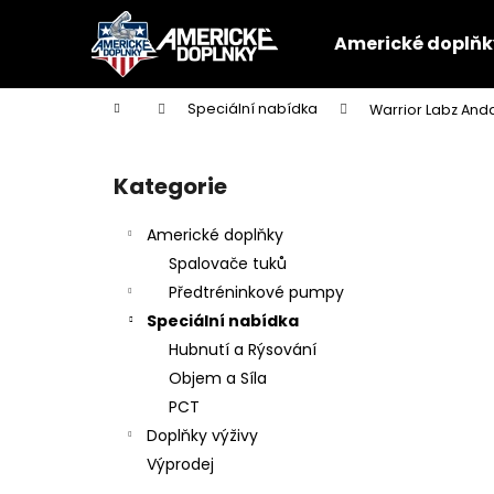
K
Přejít
na
o
Americké doplňk
obsah
Zpět
Zpět
š
do
do
í
Domů
Speciální nabídka
Warrior Labz And
k
obchodu
obchodu
P
o
Kategorie
Přeskočit
s
kategorie
t
Americké doplňky
r
Spalovače tuků
a
Předtréninkové pumpy
n
Speciální nabídka
n
Hubnutí a Rýsování
í
Objem a Síla
p
PCT
a
Doplňky výživy
n
Výprodej
e