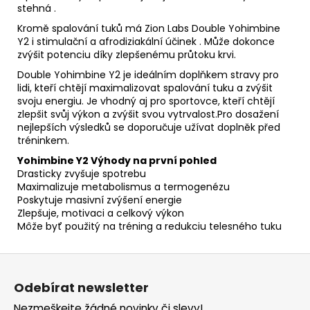
stehná .
Kromě spalování tuků má Zion Labs Double Yohimbine
Y2 i stimulační a afrodiziakální účinek . Může dokonce
zvýšit potenciu díky zlepšenému průtoku krvi.
Double Yohimbine Y2 je ideálním doplňkem stravy pro
lidi, kteří chtějí maximalizovat spalování tuku a zvýšit
svoju energiu. Je vhodný aj pro sportovce, kteří chtějí
zlepšit svůj výkon a zvýšit svou vytrvalost.Pro dosažení
nejlepších výsledků se doporučuje užívat doplněk před
tréninkem.
Yohimbine Y2 Výhody na první pohled
Drasticky zvyšuje spotrebu
Maximalizuje metabolismus a termogenézu
Poskytuje masivní zvýšení energie
Zlepšuje, motivaci a celkový výkon
Môže byť použitý na tréning a redukciu telesného tuku
Z
á
Odebírat newsletter
p
Nezmeškejte žádné novinky či slevy!