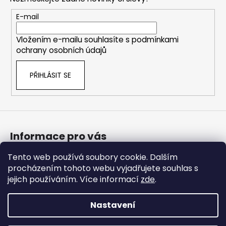
a
t
E-mail
í
Vložením e-mailu souhlasíte s
podmínkami
ochrany osobních údajů
PŘIHLÁSIT SE
Informace pro vás
Tento web používá soubory cookie. Dalším
Bonusový program
procházením tohoto webu vyjadřujete souhlas s
Obchodní podmínky
jejich používáním. Více informací
zde
.
Podmínky ochrany osobních údajů
Nastavení
Vytvořil Shoptet Premium