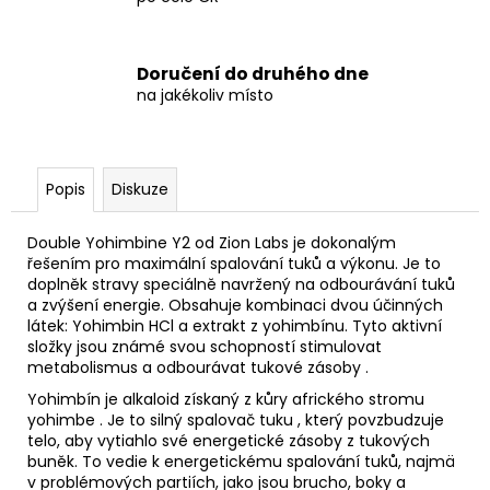
Doručení do druhého dne
na jakékoliv místo
Popis
Diskuze
Double Yohimbine Y2 od Zion Labs je dokonalým
řešením pro maximální spalování tuků a výkonu. Je to
doplněk stravy speciálně navržený na odbourávání tuků
a zvýšení energie. Obsahuje kombinaci dvou účinných
látek: Yohimbin HCl a extrakt z yohimbínu. Tyto aktivní
složky jsou známé svou schopností stimulovat
metabolismus a odbourávat tukové zásoby .
Yohimbín je alkaloid získaný z kůry afrického stromu
yohimbe . Je to silný spalovač tuku , který povzbudzuje
telo, aby vytiahlo své energetické zásoby z tukových
buněk. To vedie k energetickému spalování tuků, najmä
v problémových partiích, jako jsou brucho, boky a