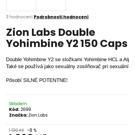
a
j
Průměrné
3 hodnocení
Podrobnosti hodnocení
í
hodnocení
Zion Labs Double
produktu
t
je
?
Yohimbine Y2 150 Caps
4,3
z
5
hvězdiček.
Double Yohimbine Y2 se složkami Yohimbine HCL a Alpha 
Také se používá jako sexuálny zosilňovač pri sexuální dys
HLEDAT
Pôsobí SILNÉ POTENTNE!
D
o
Skladem
p
Kód:
2699
o
Značka:
Zion Labs
r
u
1 190 Kč
–8 %