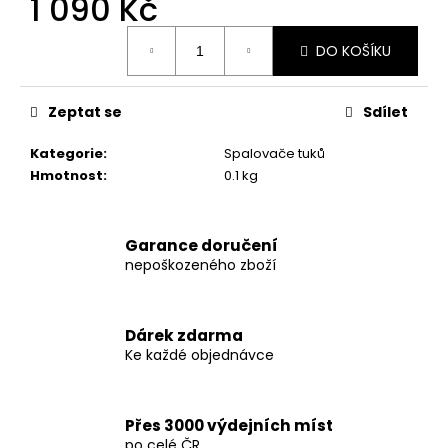
1 090 Kč
č
u
Měrná
j
DO KOŠÍKU
cena:
e
m
e
Zeptat se
Sdílet
Kategorie
:
Spalovače tuků
INNOVATIVE
Hmotnost
:
0.1 kg
LABORATORIES
DIET
LABS
BLACK
Garance doručení
MAMBA
nepoškozeného zboží
90
TABLET
590
Kč
Dárek zdarma
Původně:
Ke každé objednávce
650
Kč
Přes 3000 výdejních míst
po celé ČR