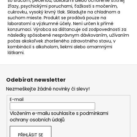
so srdcom, pečeňou, obličkami alebo ochorenie štítnej
žľazy, psychickými poruchami, ťažkosti s močením,
cukrovku, vysoký krvný tlak. Skladujte na chladnom a
suchom mieste. Produkt se prodává pouze na
laboratorní a výzkumné účely. Není určen k přímé
konzumaci. Výrobca sa dištancuje od zodpovednosti za
následky spôsobené nesprávnym dávkovaním, užívaním
počas akokoľvek zhoršeného zdravotného stavu, v
kombinácií s alkoholom, liekmi alebo omamnými
látkami.
Z
á
Odebírat newsletter
p
Nezmeškejte žádné novinky či slevy!
a
t
E-mail
í
Vložením e-mailu souhlasíte s
podmínkami
ochrany osobních údajů
PŘIHLÁSIT SE