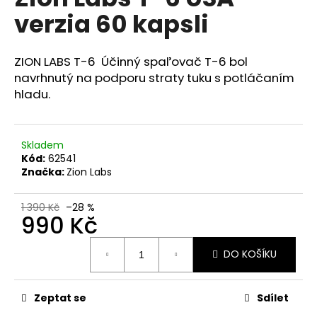
je
a
verzia 60 kapsli
4,6
z
j
5
í
hvězdiček.
ZION LABS T-6 Účinný spaľovač T-6 bol
t
navrhnutý na podporu straty tuku s potláčaním
?
hladu.
Skladem
Kód:
62541
HLEDAT
Značka:
Zion Labs
1 390 Kč
–28 %
990 Kč
D
o
Měrná
DO KOŠÍKU
p
cena:
o
r
Zeptat se
Sdílet
u