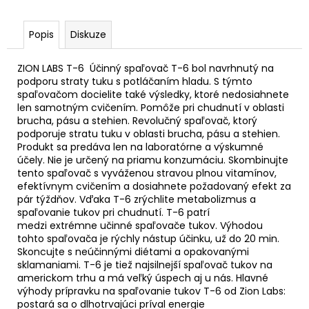
Popis
Diskuze
ZION LABS T-6 Účinný spaľovač T-6 bol navrhnutý na
podporu straty tuku s potláčaním hladu. S týmto
spaľovačom docielite také výsledky, ktoré nedosiahnete
len samotným cvičením. Pomôže pri chudnutí v oblasti
brucha, pásu a stehien. Revolučný spaľovač, ktorý
podporuje stratu tuku v oblasti brucha, pásu a stehien.
Produkt sa predáva len na laboratórne a výskumné
účely. Nie je určený na priamu konzumáciu. Skombinujte
tento spaľovač s vyváženou stravou plnou vitamínov,
efektívnym cvičením a dosiahnete požadovaný efekt za
pár týždňov. Vďaka T-6 zrýchlite metabolizmus a
spaľovanie tukov pri chudnutí. T-6 patrí
medzi extrémne učinné spaľovače tukov. Výhodou
tohto spaľovača je rýchly nástup účinku, už do 20 min.
Skoncujte s neúčinnými diétami a opakovanými
sklamaniami. T-6 je tiež najsilnejší spaľovač tukov na
americkom trhu a má veľký úspech aj u nás. Hlavné
výhody prípravku na spaľovanie tukov T-6 od Zion Labs:
postará sa o dlhotrvajúci príval energie