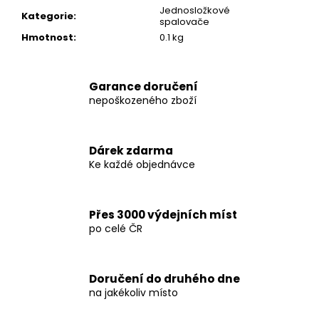
č
Jednosložkové
u
Kategorie
:
spalovače
j
Hmotnost
:
0.1 kg
e
m
e
Garance doručení
nepoškozeného zboží
DARK
LABS
MK
Dárek zdarma
677
Ke každé objednávce
60
KAPSLÍ
1
290
Přes 3000 výdejních míst
Kč
po celé ČR
Původně:
1
490
Kč
Doručení do druhého dne
na jakékoliv místo