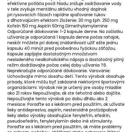
efektívne potláča pocit hladu znižuje zadržiavanie vody
v tele zvyšuje mentálnu aktivitu vhodný doplnok
pri rysovacích fázach rapídne spaľovanie tukov
s dlhotrvajúcim efektom Zloženie: 30 mg Eph. 250 mg
Kofeín 150 mg Aspirín 50mg Dimethylamylamine
Odporúčané dávkovanie: 1-2 kapsule denne. Na začiatku
užívania je odporúčaná 1 kapsula denne počas raňajok,
neskôr môžete pri dobrej znášanlivosti užiť ešte jednu
kapsulu 40 minút pred poobednou fyzickou záťažou.
Kapsule zapíjajte dostatočným množstvom
nesladeného nealkoholického nápoja a dostatočný pitný
režim dodržiavajte počas celej doby užívania T6.
Neprekračujte odporúčané dávkovanie. Varovanie:
Uchovávajte mimo dosahu detí. Tento výrobok obsahuje
prísady, ktoré môžu byť zakázané niektorými športovými
organizáciami. Výrobok nie je určený pre osoby mladšie
ako 21 rokov Nepoužívajte, ak ste tehotná alebo dojčíte.
Nepoužívajte tento výrobok po dobu dlhšiu ako 2
mesiace. Poraďte sa s lekárom pred použitím, ak užívate
lieky antidepresíva, aspirín, nesteroidné protizápalové
lieky alebo výrobky obsahujúce fenylefrín, efedrín,
pseudoefedrín, fenyletylamín alebo iné stimulanty.
Poraďte sa s lekárom pred použitím, ak máte problémy