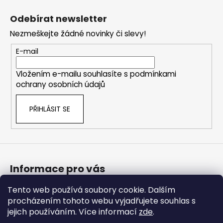
Z
l
č
á
á
u
Odebírat newsletter
d
j
p
a
e
Nezmeškejte žádné novinky či slevy!
a
c
m
t
E-mail
í
e
í
p
Vložením e-mailu souhlasíte s
podmínkami
r
ochrany osobních údajů
DARK
v
LABS
k
CRACK
PŘIHLÁSIT SE
y
340G
ORIGINAL
v
VERSION
ý
1
p
290
i
Kč
s
Původně:
Informace pro vás
1
u
300
Tento web používá soubory cookie. Dalším
Bonusový program
Kč
procházením tohoto webu vyjadřujete souhlas s
Obchodní podmínky
jejich používáním. Více informací
zde
.
Podmínky ochrany osobních údajů