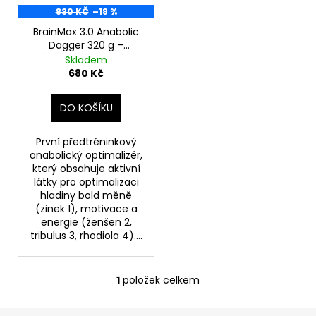
d
r
830 KČ
–18 %
a
u
o
j
BrainMax 3.0 Anabolic
k
Dagger 320 g –
d
í
Červený Pomaranč
Skladem
t
u
t
680 Kč
ů
k
?
t
DO KOŠÍKU
ů
První předtréninkový
anabolický optimalizér,
HLEDAT
který obsahuje aktivní
látky pro optimalizaci
hladiny bold měně
(zinek 1), motivace a
energie (ženšen 2,
D
tribulus 3, rhodiola 4)....
o
p
o
1
položek celkem
O
r
v
u