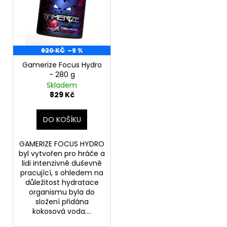
č
u
j
e
m
920 KČ
–9 %
e
Gamerize Focus Hydro
- 280 g
Skladem
GERMAN
MEDICO
829 Kč
ANAVAR
90
DO KOŠÍKU
KAPSLÍ
2
000
GAMERIZE FOCUS HYDRO
Kč
byl vytvořen pro hráče a
Původně:
lidi intenzivně duševně
2
pracující, s ohledem na
290
důležitost hydratace
Kč
organismu byla do
složení přidána
kokosová voda....