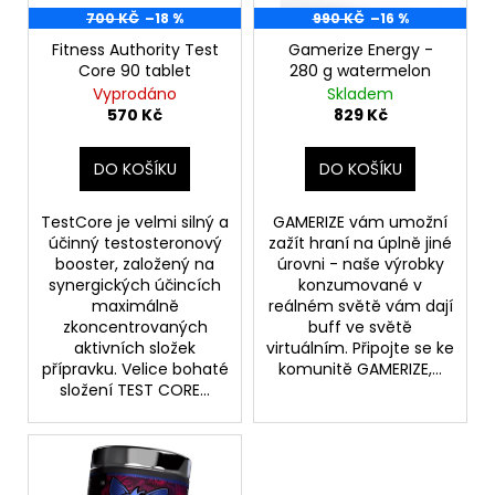
d
r
700 KČ
–18 %
990 KČ
–16 %
a
u
o
j
Fitness Authority Test
Gamerize Energy -
k
Core 90 tablet
280 g watermelon
d
í
Vyprodáno
Skladem
t
u
t
570 Kč
829 Kč
ů
k
?
t
DO KOŠÍKU
DO KOŠÍKU
ů
TestCore je velmi silný a
GAMERIZE vám umožní
účinný testosteronový
zažít hraní na úplně jiné
HLEDAT
booster, založený na
úrovni - naše výrobky
synergických účincích
konzumované v
maximálně
reálném světě vám dají
zkoncentrovaných
buff ve světě
aktivních složek
virtuálním. Připojte se ke
D
přípravku. Velice bohaté
komunitě GAMERIZE,...
o
složení TEST CORE...
p
o
r
u