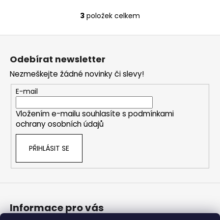
3
položek celkem
O
v
Z
l
á
á
Odebírat newsletter
d
p
a
Nezmeškejte žádné novinky či slevy!
a
c
t
E-mail
í
í
p
Vložením e-mailu souhlasíte s
podmínkami
r
ochrany osobních údajů
v
k
PŘIHLÁSIT SE
y
v
ý
p
i
s
Informace pro vás
u