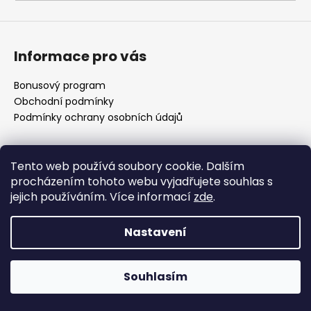
a
j
í
Informace pro vás
t
?
Bonusový program
Obchodní podmínky
Podmínky ochrany osobních údajů
HLEDAT
Vytvořil Shoptet Premium
Tento web používá soubory cookie. Dalším
procházením tohoto webu vyjadřujete souhlas s
Copyright 2026
Americké doplnky
. Všechna práva
jejich používáním. Více informací
zde
.
vyhrazena.
D
Nastavení
o
p
o
Souhlasím
r
u