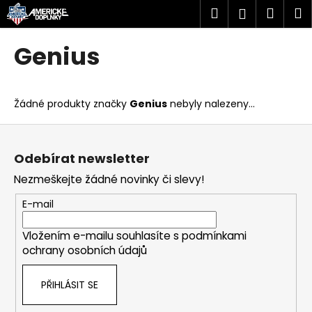
K
Přejít
Hledat
Náku
M
Přihlášen
na
o
obsah
Zpět
Zpět
košík
š
Genius
í
C
k
o
Žádné produkty značky
Genius
nebyly nalezeny...
p
o
Z
t
á
Odebírat newsletter
ř
p
Nezmeškejte žádné novinky či slevy!
e
a
b
t
E-mail
u
í
j
Vložením e-mailu souhlasíte s
podmínkami
ochrany osobních údajů
e
t
PŘIHLÁSIT SE
e
n