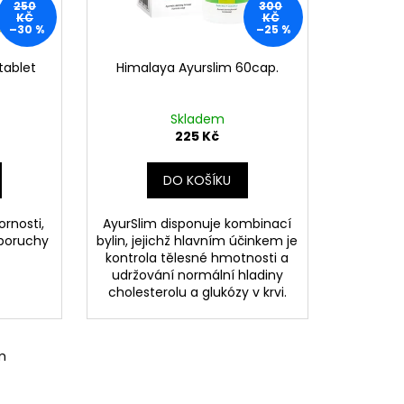
77 60 KAPSLÍ
250
300
KČ
KČ
–30 %
–25 %
 Kč
tablet
Himalaya Ayurslim 60cap.
Skladem
225 Kč
DO KOŠÍKU
rnosti,
AyurSlim disponuje kombinací
 poruchy
bylin, jejichž hlavním účinkem je
kontrola tělesné hmotnosti a
udržování normální hladiny
cholesterolu a glukózy v krvi.
m