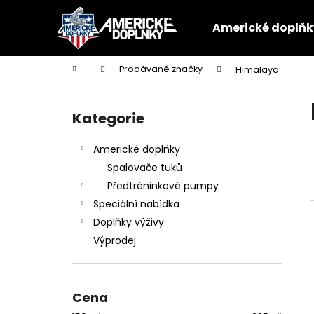
K
Přejít
na
o
Americké doplňk
obsah
Zpět
Zpět
š
do
do
í
Domů
Prodávané značky
Himalaya
k
obchodu
obchodu
P
o
Kategorie
Přeskočit
s
kategorie
t
Americké doplňky
r
Spalovače tuků
a
Předtréninkové pumpy
n
Speciální nabídka
n
Doplňky výživy
í
Výprodej
p
a
n
Cena
e