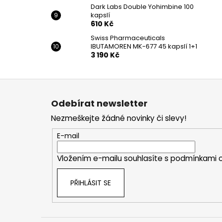
Dark Labs Double Yohimbine 100
kapslí
610 Kč
Swiss Pharmaceuticals
IBUTAMOREN MK-677 45 kapslí 1+1
3 190 Kč
Z
á
Odebírat newsletter
p
Nezmeškejte žádné novinky či slevy!
a
t
E-mail
í
Vložením e-mailu souhlasíte s
podmínkami o
PŘIHLÁSIT SE