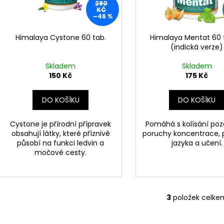
INNOVATIVE LABORATORIES BLACK
DARK LABS MK 6
280
d
r
MAMBA 90 KAPSÚL (USA ORIGINAL)
KČ
1 290 Kč
–46 %
u
o
1 250 Kč
Původně:
1 490
k
Původně:
1 400 Kč
d
Himalaya Cystone 60 tab.
Himalaya Mentat 60 
t
(indická verze)
u
ů
k
Skladem
Skladem
t
150 Kč
175 Kč
ů
DO KOŠÍKU
DO KOŠÍKU
Cystone je přírodní přípravek
Pomáhá s kolísání pozo
obsahují látky, které příznivě
poruchy koncentrace,
působí na funkci ledvin a
jazyka a učení.
močové cesty.
3
položek celke
O
v