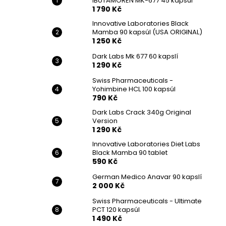
IBUTAMOREN MK-677 45 kapsúl
1 790 Kč
Innovative Laboratories Black
Mamba 90 kapsúl (USA ORIGINAL)
1 250 Kč
Dark Labs Mk 677 60 kapslí
1 290 Kč
Swiss Pharmaceuticals -
Yohimbine HCL 100 kapsúl
790 Kč
Dark Labs Crack 340g Original
Version
1 290 Kč
Innovative Laboratories Diet Labs
Black Mamba 90 tablet
590 Kč
German Medico Anavar 90 kapslí
2 000 Kč
Swiss Pharmaceuticals - Ultimate
PCT 120 kapsúl
1 490 Kč