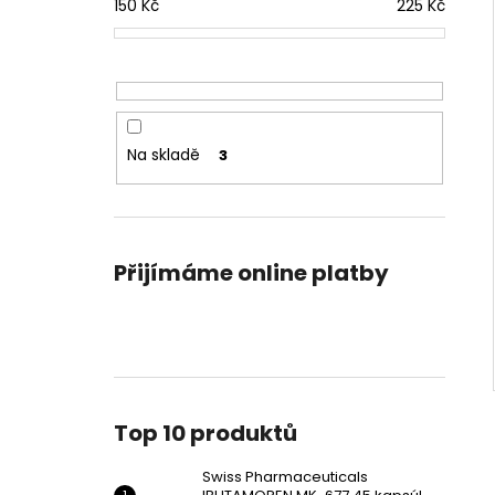
SWISS PHARMACEUTICALS IBUTAMOREN
150
Kč
225
Kč
l
MK-677 45 KAPSÚL
1 790 Kč
Původně:
2 190 Kč
Na skladě
3
Přijímáme online platby
Top 10 produktů
Swiss Pharmaceuticals