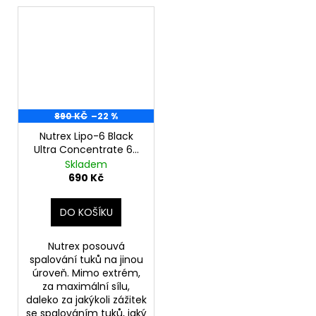
890 KČ
–22 %
Nutrex Lipo-6 Black
Ultra Concentrate 60
caps
Skladem
690 Kč
DO KOŠÍKU
Nutrex posouvá
spalování tuků na jinou
úroveň. Mimo extrém,
za maximální sílu,
daleko za jakýkoli zážitek
se spalováním tuků, jaký