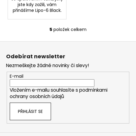
jste kdy zažili, vám
přinášíme Lipo-6 Black.
5
položek celkem
O
v
Z
l
á
á
Odebírat newsletter
d
p
a
Nezmeškejte žádné novinky či slevy!
a
c
t
E-mail
í
í
p
Vložením e-mailu souhlasíte s
podmínkami
r
ochrany osobních údajů
v
k
PŘIHLÁSIT SE
y
v
ý
p