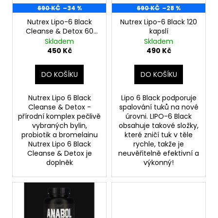
d
r
690 KČ
–34 %
690 KČ
–28 %
a
u
o
j
Nutrex Lipo-6 Black
Nutrex Lipo-6 Black 120
k
Cleanse & Detox 60
kapslí
d
í
kapslí
Skladem
Skladem
t
u
t
450 Kč
490 Kč
ů
k
?
t
DO KOŠÍKU
DO KOŠÍKU
ů
Nutrex Lipo 6 Black
Lipo 6 Black podporuje
Cleanse & Detox -
spalování tuků na nové
HLEDAT
přírodní komplex pečlivě
úrovni. LIPO-6 Black
vybraných bylin,
obsahuje takové složky,
probiotik a bromelainu
které zničí tuk v těle
Nutrex Lipo 6 Black
rychle, takže je
Cleanse & Detox je
neuvěřitelně efektivní a
D
doplněk
výkonný!
o
p
o
r
u