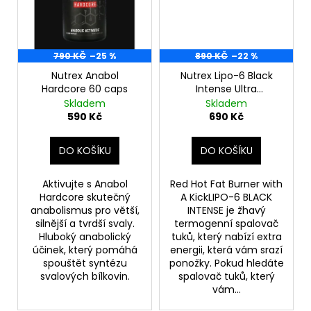
č
u
j
e
790 KČ
–25 %
890 KČ
–22 %
m
e
Nutrex Anabol
Nutrex Lipo-6 Black
Hardcore 60 caps
Intense Ultra
Concentrate 60 kapslí
Skladem
Skladem
590 Kč
690 Kč
DARK
LABS
DOUBLE
DO KOŠÍKU
DO KOŠÍKU
YOHIMBINE
100
KAPSLÍ
Aktivujte s Anabol
Red Hot Fat Burner with
610
Hardcore skutečný
A KickLIPO-6 BLACK
Kč
anabolismus pro větší,
INTENSE je žhavý
Původně:
silnější a tvrdší svaly.
termogenní spalovač
790
Hluboký anabolický
tuků, který nabízí extra
Kč
účinek, který pomáhá
energii, která vám srazí
spouštět syntézu
ponožky. Pokud hledáte
svalových bílkovin.
spalovač tuků, který
vám...