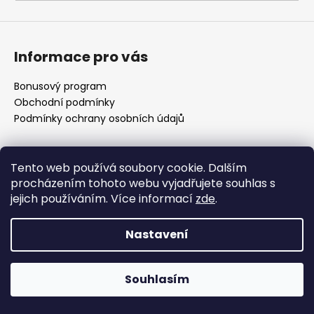
a
j
í
Informace pro vás
t
?
Bonusový program
Obchodní podmínky
Podmínky ochrany osobních údajů
HLEDAT
Vytvořil Shoptet Premium
Tento web používá soubory cookie. Dalším
procházením tohoto webu vyjadřujete souhlas s
Copyright 2026
Americké doplnky
. Všechna práva
jejich používáním. Více informací
zde
.
vyhrazena.
D
Nastavení
o
p
o
Souhlasím
r
u