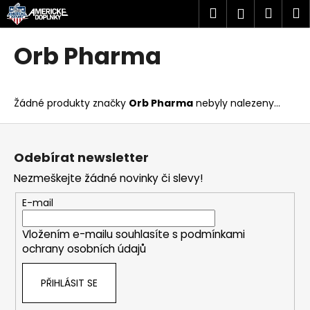
K
Přejít
Hledat
Náku
M
Přihlášen
na
o
obsah
Zpět
Zpět
košík
š
Orb Pharma
í
C
k
o
Žádné produkty značky
Orb Pharma
nebyly nalezeny...
p
o
Z
t
á
Odebírat newsletter
ř
p
Nezmeškejte žádné novinky či slevy!
e
a
b
t
E-mail
u
í
j
Vložením e-mailu souhlasíte s
podmínkami
ochrany osobních údajů
e
t
PŘIHLÁSIT SE
e
n