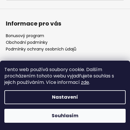
a
j
í
Informace pro vás
t
?
Bonusový program
Obchodní podmínky
Podmínky ochrany osobních údajů
HLEDAT
Vytvořil Shoptet Premium
Tento web používá soubory cookie. Dalším
procházením tohoto webu vyjadřujete souhlas s
Copyright 2026
Americké doplnky
. Všechna práva
jejich používáním. Více informací
zde
.
vyhrazena.
D
Nastavení
o
p
o
Souhlasím
r
u