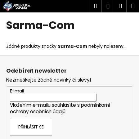
K
Přejít
Hledat
Náku
M
Přihlášen
na
o
obsah
Zpět
Zpět
košík
š
Sarma-Com
í
C
k
o
Žádné produkty značky
Sarma-Com
nebyly nalezeny...
p
o
Z
t
á
Odebírat newsletter
ř
p
Nezmeškejte žádné novinky či slevy!
e
a
b
t
E-mail
u
í
j
Vložením e-mailu souhlasíte s
podmínkami
ochrany osobních údajů
e
t
PŘIHLÁSIT SE
e
n